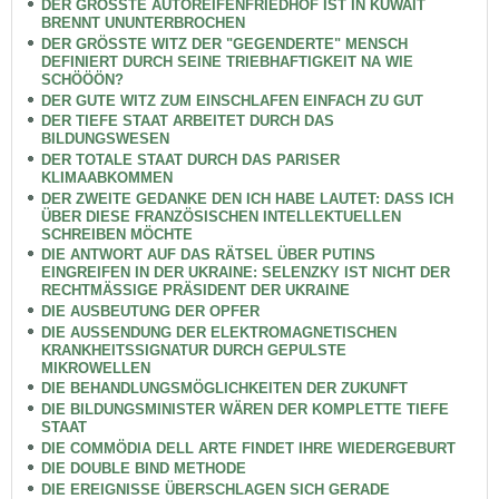
DER GRÖSSTE AUTOREIFENFRIEDHOF IST IN KUWAIT
BRENNT UNUNTERBROCHEN
DER GRÖSSTE WITZ DER "GEGENDERTE" MENSCH
DEFINIERT DURCH SEINE TRIEBHAFTIGKEIT NA WIE
SCHÖÖÖN?
DER GUTE WITZ ZUM EINSCHLAFEN EINFACH ZU GUT
DER TIEFE STAAT ARBEITET DURCH DAS
BILDUNGSWESEN
DER TOTALE STAAT DURCH DAS PARISER
KLIMAABKOMMEN
DER ZWEITE GEDANKE DEN ICH HABE LAUTET: DASS ICH
ÜBER DIESE FRANZÖSISCHEN INTELLEKTUELLEN
SCHREIBEN MÖCHTE
DIE ANTWORT AUF DAS RÄTSEL ÜBER PUTINS
EINGREIFEN IN DER UKRAINE: SELENZKY IST NICHT DER
RECHTMÄSSIGE PRÄSIDENT DER UKRAINE
DIE AUSBEUTUNG DER OPFER
DIE AUSSENDUNG DER ELEKTROMAGNETISCHEN
KRANKHEITSSIGNATUR DURCH GEPULSTE
MIKROWELLEN
DIE BEHANDLUNGSMÖGLICHKEITEN DER ZUKUNFT
DIE BILDUNGSMINISTER WÄREN DER KOMPLETTE TIEFE
STAAT
DIE COMMÖDIA DELL ARTE FINDET IHRE WIEDERGEBURT
DIE DOUBLE BIND METHODE
DIE EREIGNISSE ÜBERSCHLAGEN SICH GERADE