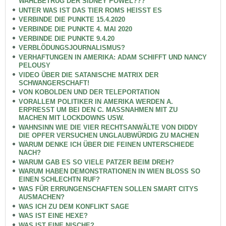
WAHLBETRUG DER SIDNEY POWEL???
UNTER WAS IST DAS TIER ROMS HEISST ES
VERBINDE DIE PUNKTE 15.4.2020
VERBINDE DIE PUNKTE 4. MAI 2020
VERBINDE DIE PUNKTE 9.4.20
VERBLÖDUNGSJOURNALISMUS?
VERHAFTUNGEN IN AMERIKA: ADAM SCHIFFT UND NANCY
PELOUSY
VIDEO ÜBER DIE SATANISCHE MATRIX DER
SCHWANGERSCHAFT!
VON KOBOLDEN UND DER TELEPORTATION
VORALLEM POLITIKER IN AMERIKA WERDEN A.
ERPRESST UM BEI DEN C. MASSNAHMEN MIT ZU
MACHEN MIT LOCKDOWNS USW.
WAHNSINN WIE DIE VIER RECHTSANWÄLTE VON DIDDY
DIE OPFER VERSUCHEN UNGLAUBWÜRDIG ZU MACHEN
WARUM DENKE ICH ÜBER DIE FEINEN UNTERSCHIEDE
NACH?
WARUM GAB ES SO VIELE PATZER BEIM DREH?
WARUM HABEN DEMONSTRATIONEN IN WIEN BLOSS SO
EINEN SCHLECHTN RUF?
WAS FÜR ERRUNGENSCHAFTEN SOLLEN SMART CITYS
AUSMACHEN?
WAS ICH ZU DEM KONFLIKT SAGE
WAS IST EINE HEXE?
WAS IST EINE NISCHE?