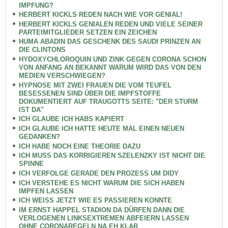
IMPFUNG?
HERBERT KICKLS REDEN NACH WIE VOR GENIAL!
HERBERT KICKLS GENIALEN REDEN UND VIELE SEINER
PARTEIMITGLIEDER SETZEN EIN ZEICHEN
HUMA ABADIN DAS GESCHENK DES SAUDI PRINZEN AN
DIE CLINTONS
HYDOXYCHLOROQUIN UND ZINK GEGEN CORONA SCHON
VON ANFANG AN BEKANNT WARUM WIRD DAS VON DEN
MEDIEN VERSCHWIEGEN?
HYPNOSE MIT ZWEI FRAUEN DIE VOM TEUFEL
BESESSENEN SIND ÜBER DIE IMPFSTOFFE
DOKUMENTIERT AUF TRAUGOTTS SEITE: "DER STURM
IST DA"
ICH GLAUBE ICH HABS KAPIERT
ICH GLAUBE ICH HATTE HEUTE MAL EINEN NEUEN
GEDANKEN?
ICH HABE NOCH EINE THEORIE DAZU
ICH MUSS DAS KORRIGIEREN SZELENZKY IST NICHT DIE
SPINNE
ICH VERFOLGE GERADE DEN PROZESS UM DIDY
ICH VERSTEHE ES NICHT WARUM DIE SICH HABEN
IMPFEN LASSEN
ICH WEISS JETZT WIE ES PASSIEREN KONNTE
IM ERNST HAPPEL STADION DA DÜRFEN DANN DIE
VERLOGENEN LINKSEXTREMEN ABFEIERN LASSEN
OHNE CORONAREGELN NA EH KLAR