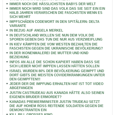
IMMER NOCH DIE HÄSSLICHSTEN BABYS DER WELT
IMMER NOCH WIRD SIND DAS VOLK DAS SIE SEIT EIN EIN
HALB JAHREN VERARSCHEN DIE FASCHISTEN WENN ES
SICH WEHRT
IMPFSCHÄDEN CODEWORT IN DEN SPITÄLERN: DELTA
VARIANTE
IN BEZUG AUF ANGELA MERKEL
IN DEUTSCHLAND WOLLEN SIE NUN DEM VOLK DIE
SPOREN GEBEN DAS TUN DIE NUR AUS VERZWEIFLUNG
IN KIEV KÄMPFEN DIE VOM WESTEN BEZAHLTEN DIE
FASCHISTEN GEGEN DIE UKRAINISCHE BEVÖLKERUNG?
IN DER IKONENMALEREI DIE MUTTER UND KIND
BEZIEHUNG
INFOS AN ALLE DIE SCHON KAPIERT HABEN DASS SIE
SICH LIEBER NICHT IMPFEN LASSEN HÄTTEN SOLLEN
ISRAEL WURDEN 80% DER BEVÖLKERUNG GEIMPFT UND
DORT GIBTS DIE MEISTEN COVIDERKRANKUNGEN UNTER
DEN GEIMPFTEN!!!
JEDER DER DIE IMPFUNG ERHALTEN HAT IST TOT VIDEO
ABGEFANGEN
JUSTIN CASTRUDEAU AUS KANADA HÄTTE ALSO SEINEN
EIGENEN BRUDER ERMORDET?
KANADAS PREMIERMINISTER JUSTIN TRUDEAU SETZT
DIE AUF HOHEM ROSS REITENDE SOLDATEN GEGEN DIE
DEMONSTRANTEN EIN
KILL BILL GROSSES KINO