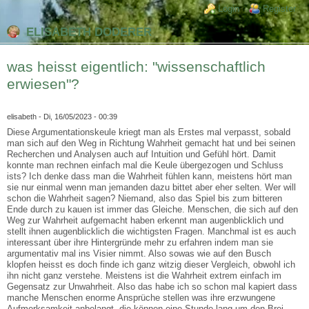
Direkt zum Inhalt
Skip to search
Login links
Login
Register
ELISABETH DODERER
was heisst eigentlich: "wissenschaftlich
erwiesen"?
elisabeth
- Di, 16/05/2023 - 00:39
Diese Argumentationskeule kriegt man als Erstes mal verpasst, sobald
man sich auf den Weg in Richtung Wahrheit gemacht hat und bei seinen
Recherchen und Analysen auch auf Intuition und Gefühl hört. Damit
konnte man rechnen einfach mal die Keule übergezogen und Schluss
ists? Ich denke dass man die Wahrheit fühlen kann, meistens hört man
sie nur einmal wenn man jemanden dazu bittet aber eher selten. Wer will
schon die Wahrheit sagen? Niemand, also das Spiel bis zum bitteren
Ende durch zu kauen ist immer das Gleiche. Menschen, die sich auf den
Weg zur Wahrheit aufgemacht haben erkennt man augenblicklich und
stellt ihnen augenblicklich die wichtigsten Fragen. Manchmal ist es auch
interessant über ihre Hintergründe mehr zu erfahren indem man sie
argumentativ mal ins Visier nimmt. Also sowas wie auf den Busch
klopfen heisst es doch finde ich ganz witzig dieser Vergleich, obwohl ich
ihn nicht ganz verstehe. Meistens ist die Wahrheit extrem einfach im
Gegensatz zur Unwahrheit. Also das habe ich so schon mal kapiert dass
manche Menschen enorme Ansprüche stellen was ihre erzwungene
Aufmerksamkeit anbelangt, die können eine Stunde lang um den Brei