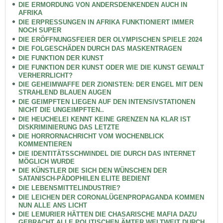
DIE ERMORDUNG VON ANDERSDENKENDEN AUCH IN
AFRIKA
DIE ERPRESSUNGEN IN AFRIKA FUNKTIONIERT IMMER
NOCH SUPER
DIE ERÖFFNUNGSFEIER DER OLYMPISCHEN SPIELE 2024
DIE FOLGESCHÄDEN DURCH DAS MASKENTRAGEN
DIE FUNKTION DER KUNST
DIE FUNKTION DER KUNST ODER WIE DIE KUNST GEWALT
VERHERRLICHT?
DIE GEHEIMWAFFE DER ZIONISTEN: DER ENGEL MIT DEN
STRAHLEND BLAUEN AUGEN
DIE GEIMPFTEN LIEGEN AUF DEN INTENSIVSTATIONEN
NICHT DIE UNGEIMPFTEN..
DIE HEUCHELEI KENNT KEINE GRENZEN NA KLAR IST
DISKRIMINIERUNG DAS LETZTE
DIE HORRORNACHRICHT VOM WOCHENBLICK
KOMMENTIEREN
DIE IDENTITÄTSSCHWINDEL DIE DURCH DAS INTERNET
MÖGLICH WURDE
DIE KÜNSTLER DIE SICH DEN WÜNSCHEN DER
SATANISCH-PÄDOPHILEN ELITE BEDIENT
DIE LEBENSMITTELINDUSTRIE?
DIE LEICHEN DER CORONALÜGENPROPAGANDA KOMMEN
NUN ALLE ANS LICHT
DIE LEMURIER HÄTTEN DIE CHASARISCHE MAFIA DAZU
GEBRACHT ALLE POLITISCHEN ÄMTER WELTWEIT DURCH