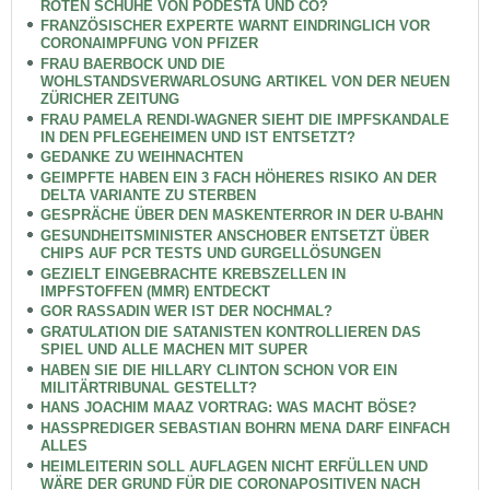
ROTEN SCHUHE VON PODESTA UND CO?
FRANZÖSISCHER EXPERTE WARNT EINDRINGLICH VOR
CORONAIMPFUNG VON PFIZER
FRAU BAERBOCK UND DIE
WOHLSTANDSVERWARLOSUNG ARTIKEL VON DER NEUEN
ZÜRICHER ZEITUNG
FRAU PAMELA RENDI-WAGNER SIEHT DIE IMPFSKANDALE
IN DEN PFLEGEHEIMEN UND IST ENTSETZT?
GEDANKE ZU WEIHNACHTEN
GEIMPFTE HABEN EIN 3 FACH HÖHERES RISIKO AN DER
DELTA VARIANTE ZU STERBEN
GESPRÄCHE ÜBER DEN MASKENTERROR IN DER U-BAHN
GESUNDHEITSMINISTER ANSCHOBER ENTSETZT ÜBER
CHIPS AUF PCR TESTS UND GURGELLÖSUNGEN
GEZIELT EINGEBRACHTE KREBSZELLEN IN
IMPFSTOFFEN (MMR) ENTDECKT
GOR RASSADIN WER IST DER NOCHMAL?
GRATULATION DIE SATANISTEN KONTROLLIEREN DAS
SPIEL UND ALLE MACHEN MIT SUPER
HABEN SIE DIE HILLARY CLINTON SCHON VOR EIN
MILITÄRTRIBUNAL GESTELLT?
HANS JOACHIM MAAZ VORTRAG: WAS MACHT BÖSE?
HASSPREDIGER SEBASTIAN BOHRN MENA DARF EINFACH
ALLES
HEIMLEITERIN SOLL AUFLAGEN NICHT ERFÜLLEN UND
WÄRE DER GRUND FÜR DIE CORONAPOSITIVEN NACH