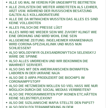
ALLE UG MAL IM VEREIN FÜR UNGEIMPFTE BEITRETEN
ALLE ZIVILISTEN DIE WEITER ARBEITETEN ALS LEHRER,
ARZT USW. WÄHREND DER RUSSISCHEN BESATZUNG
GALTEN ALS KOLLABORATEURE
ALLE DIE DA MITMACHEN WUSSTEN DAS ALLES ES SIND
KEINE VOLLIDIOTEN
ALLES FALSCH DIE PRESSE LÜGT
ALLES WIRD NIE WIEDER SEIN WIE ZUVOR? KLINGT WIE
EINE DROHUNG UND WIRD WOHL EINE SEIN
ALLGEMEINE ZEITUNG: INGELHEIMER KRANKENHAUS
WIRD CORONA-SPEZIALKLINIK UND MUSS NUN
SCHLIESSEN?
ALSO WOLODYMYR OLEKSANDROWYTSCH SELENSKYJ
WÄRE DIE SPINNE
ALSO ALLES UMDREHEN UND WIR BEKOMMEN DIE
WAHRHEIT SERVIERT.
ALSO DAS MIT DEN AMERIKANISCHEN BIOWAFFEN-
LABOREN IN DER UKRAINE NAJA
ALSO DIE D ARPA PRODUZIERT DIE BIOCHIPS IM
CORONAIMPFSTOFF
ALSO DIE HETZMEDIEN WOLLEN SO VIEL HASS WIE NUR
MÖGLICH DURCH DIE SOCIAL MEDIAS VERBREITEN?
ALSO DIE PROGRAMMIERTEN POP IKONEN ETC.HÄTTEN
KEINE SELBSTREFLEXION?
ALSO DIE SIZILIANISCHE MAFIA STELLTE DEN PAPST?
ALSO DOCH FOLTERANWENDUNG IN DEM