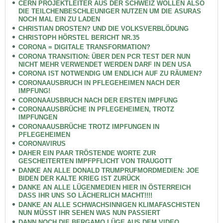
CERN PROJEKTLEITER AUS DER SCHWEIZ WOLLEN ALSO
DIE TEILCHENBESCHLEUNIGER NUTZEN UM DIE ASURAS
NOCH MAL EIN ZU LADEN
CHRISTIAN DROSTEN? UND DIE VOLKSVERBLÖDUNG
CHRISTOPH HÖRSTEL BERICHT NR.35
CORONA = DIGITALE TRANSFORMATION?
CORONA TRANSITION: ÜBER DEN PCR TEST DER NUN
NICHT MEHR VERWENDET WERDEN DARF IN DEN USA
CORONA IST NOTWENDIG UM ENDLICH AUF ZU RÄUMEN?
CORONAAUSBRUCH IN PFLEGEHEIMEN NACH DER
IMPFUNG!
CORONAAUSBRUCH NACH DER ERSTEN IMPFUNG
CORONAAUSBRÜCHE IN PFLEGEHEIMEN, TROTZ
IMPFUNGEN
CORONAAUSBRÜCHE TROTZ IMPFUNGEN IN
PFLEGEHEIMEN
CORONAVIRUS
DAHER EIN PAAR TRÖSTENDE WORTE ZUR
GESCHEITERTEN IMPFPFLICHT VON TRAUGOTT
DANKE AN ALLE DONALD TRUMPRUFMORDMEDIEN: JOE
BIDEN DER KALTE KRIEG IST ZURÜCK
DANKE AN ALLE LÜGENMEDIEN HIER IN ÖSTERREICH
DASS IHR UNS SO LÄCHERLICH MACHT!!!!
DANKE AN ALLE SCHWACHSINNIGEN KLIMAFASCHISTEN
NUN MÜSST IHR SEHEN WAS NUN PASSIERT
DANN NOCH DIE BERGAMO LÜGE AUS DEM VIDEO