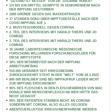
"GESUND IST BESSER" VON DR. SUSANNE HUBER?
1/4 BIS EIN DRITTEL GEIMPFTE IN SENIORENHEIM NACH
DER IMPFUNG GESTORBEN
1000 GRÜNDE GEGEN DAS MASKENTRAGEN
17 STUNDEN DOKU ÜBER IMPFTODESFÄLLE NACH DER
COVID IMPFUNG AUF 1
2. MUSSTEIGSMODELL GEGEN CORONA
2. TEIL DES INTERVIEWS MIT HARALD THIERS UND JO
CONRAD
3. TEIL DES INTERVIEWS MIT HARALD THIERS UND JO
CONRAD
30 JAHRE LABORTECHNISCHE MEDIZINISCHE
FORSCHUNG MILLIARDEN FORSCHUNGSGELDER FÜR
DIESE IMPFSTOFFE
30% DER MITARBEITER NACH DER IMPFUNG
ARBEITSUNFÄHIG
510.000 UKRAINER SEIT KRIEGSBEGINN
ZURÜCKGEKEHRT STEHT IN DER "WELT" VOM 28.3.2022
800 000 BERLINER SIND BEI IMPFAUFRUF LEIDER NICHT
ZUR IMPFUNG ERSCHIENEN?
90% DES FLEISCHES IN DEN FLEISCHFABRIKEN VON MAC
DONALD WAR MENSCHENFLEISCH NA WER HÄTTE DAS
NICHT GEDACHT
99% DER PATIENTEN STARBEN NICHT AN CORONA
SONDERN MIT CORONA, ALSO ALLES GELOGEN
ABENTEUERLUSTIGE KRIEGSUNERFAHRENE WERDEN