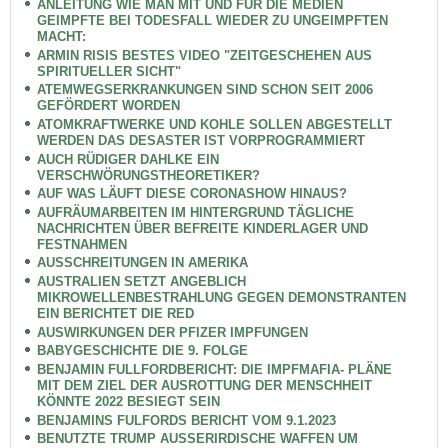
ANLEITUNG WIE MAN MIT UND FÜR DIE MEDIEN
GEIMPFTE BEI TODESFALL WIEDER ZU UNGEIMPFTEN
MACHT:
ARMIN RISIS BESTES VIDEO "ZEITGESCHEHEN AUS
SPIRITUELLER SICHT"
ATEMWEGSERKRANKUNGEN SIND SCHON SEIT 2006
GEFÖRDERT WORDEN
ATOMKRAFTWERKE UND KOHLE SOLLEN ABGESTELLT
WERDEN DAS DESASTER IST VORPROGRAMMIERT
AUCH RÜDIGER DAHLKE EIN
VERSCHWÖRUNGSTHEORETIKER?
AUF WAS LÄUFT DIESE CORONASHOW HINAUS?
AUFRÄUMARBEITEN IM HINTERGRUND TÄGLICHE
NACHRICHTEN ÜBER BEFREITE KINDERLAGER UND
FESTNAHMEN
AUSSCHREITUNGEN IN AMERIKA
AUSTRALIEN SETZT ANGEBLICH
MIKROWELLENBESTRAHLUNG GEGEN DEMONSTRANTEN
EIN BERICHTET DIE RED
AUSWIRKUNGEN DER PFIZER IMPFUNGEN
BABYGESCHICHTE DIE 9. FOLGE
BENJAMIN FULLFORDBERICHT: DIE IMPFMAFIA- PLÄNE
MIT DEM ZIEL DER AUSROTTUNG DER MENSCHHEIT
KÖNNTE 2022 BESIEGT SEIN
BENJAMINS FULFORDS BERICHT VOM 9.1.2023
BENUTZTE TRUMP AUSSERIRDISCHE WAFFEN UM