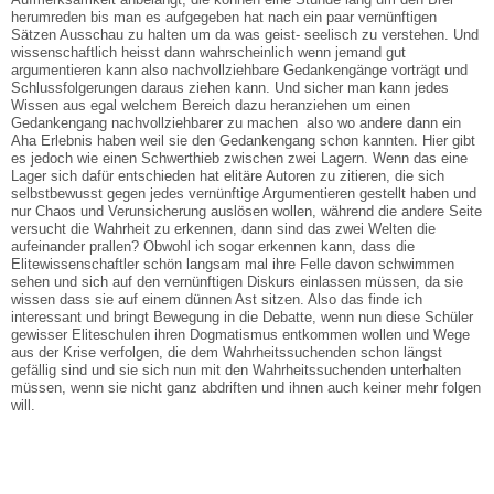
herumreden bis man es aufgegeben hat nach ein paar vernünftigen
Sätzen Ausschau zu halten um da was geist- seelisch zu verstehen. Und
wissenschaftlich heisst dann wahrscheinlich wenn jemand gut
argumentieren kann also nachvollziehbare Gedankengänge vorträgt und
Schlussfolgerungen daraus ziehen kann. Und sicher man kann jedes
Wissen aus egal welchem Bereich dazu heranziehen um einen
Gedankengang nachvollziehbarer zu machen also wo andere dann ein
Aha Erlebnis haben weil sie den Gedankengang schon kannten. Hier gibt
es jedoch wie einen Schwerthieb zwischen zwei Lagern. Wenn das eine
Lager sich dafür entschieden hat elitäre Autoren zu zitieren, die sich
selbstbewusst gegen jedes vernünftige Argumentieren gestellt haben und
nur Chaos und Verunsicherung auslösen wollen, während die andere Seite
versucht die Wahrheit zu erkennen, dann sind das zwei Welten die
aufeinander prallen? Obwohl ich sogar erkennen kann, dass die
Elitewissenschaftler schön langsam mal ihre Felle davon schwimmen
sehen und sich auf den vernünftigen Diskurs einlassen müssen, da sie
wissen dass sie auf einem dünnen Ast sitzen. Also das finde ich
interessant und bringt Bewegung in die Debatte, wenn nun diese Schüler
gewisser Eliteschulen ihren Dogmatismus entkommen wollen und Wege
aus der Krise verfolgen, die dem Wahrheitssuchenden schon längst
gefällig sind und sie sich nun mit den Wahrheitssuchenden unterhalten
müssen, wenn sie nicht ganz abdriften und ihnen auch keiner mehr folgen
will.