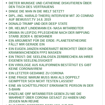
DIETER MIUNSKE UND CATHERINE DISKUTIEREN ÜBER
DEN TISCH DES VERTRAUENS
DINGE DIE MAN IN DIE WELT SETZT?
DIPL.-ING. HARALD THIERS| INTERVIEW MIT JO CONRAD
AUF BEWUSST.TV 14.8. 2019
DONALD TRUMP UND DER DEEP STATE
DR. HELMUT LINDEMANN EX- NASA MITARBEITER
DRAMA IN LEIPZIG PFLEGEHEIM NACH DER IMPFUNG
STARB JEDER 4. BEWOHNER
EIN ARGUMENT FÜR DIE ERDE- PLANETENTHEORIE
FÄLLT MIR GERADE EIN
EIN EUGEN JANZEN KINDERARZT BERICHTET ÜBER DIE
KRANKMACHENDEN FFP2 MASKEN
EIN TROST: DIE SEELENLOSEN ZERBRECHEN AN IHRER
EIGENEN SEELENLOSIGKEIT
EIN VIROLOGE AUS KALIFORNIEN BESTÄTIGT ES GIBT
KEINE CORONAVIREN!
EIN LETZTER GEDANKE ZU CORONA
EINE FRAGE WARUM MUSS MAN ALS DOPPELT
GEIMPFTER SICH NICHT TESTEN LASSEN?
EINE AN SCHÜTTELFROST ERKRANKTE PERSON IN DER
S-BAHN
EINZELNE ORF MITARBEITER GEBEN ZU NIE DIE
WAHRHEIT ÜBER CORONA GESAGT ZU HABEN UND
ZEIGEN NUN REUHE