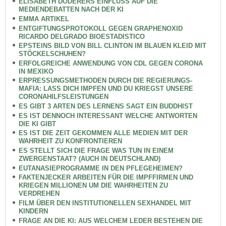
ELISABETH DODERERS EINFLUSS AUF DIE
MEDIENDEBATTEN NACH DER KI
EMMA ARTIKEL
ENTGIFTUNGSPROTOKOLL GEGEN GRAPHENOXID
RICARDO DELGRADO BIOESTADISTICO
EPSTEINS BILD VON BILL CLINTON IM BLAUEN KLEID MIT
STÖCKELSCHUHEN?
ERFOLGREICHE ANWENDUNG VON CDL GEGEN CORONA
IN MEXIKO
ERPRESSUNGSMETHODEN DURCH DIE REGIERUNGS-
MAFIA: LASS DICH IMPFEN UND DU KRIEGST UNSERE
CORONAHILFSLEISTUNGEN
ES GIBT 3 ARTEN DES LERNENS SAGT EIN BUDDHIST
ES IST DENNOCH INTERESSANT WELCHE ANTWORTEN
DIE KI GIBT
ES IST DIE ZEIT GEKOMMEN ALLE MEDIEN MIT DER
WAHRHEIT ZU KONFRONTIEREN
ES STELLT SICH DIE FRAGE WAS TUN IN EINEM
ZWERGENSTAAT? (AUCH IN DEUTSCHLAND)
EUTANASIEPROGRAMME IN DEN PFLEGEHEIMEN?
FAKTENJECKER ARBEITEN FÜR DIE IMPFFIRMEN UND
KRIEGEN MILLIONEN UM DIE WAHRHEITEN ZU
VERDREHEN
FILM ÜBER DEN INSTITUTIONELLEN SEXHANDEL MIT
KINDERN
FRAGE AN DIE KI: AUS WELCHEM LEDER BESTEHEN DIE