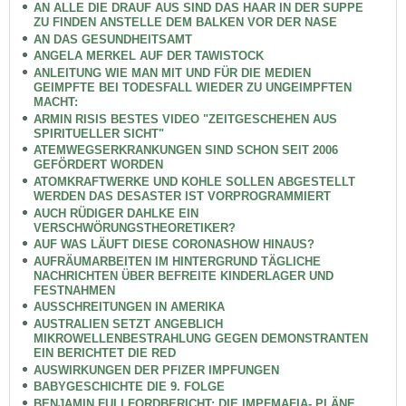
AN ALLE DIE DRAUF AUS SIND DAS HAAR IN DER SUPPE
ZU FINDEN ANSTELLE DEM BALKEN VOR DER NASE
AN DAS GESUNDHEITSAMT
ANGELA MERKEL AUF DER TAWISTOCK
ANLEITUNG WIE MAN MIT UND FÜR DIE MEDIEN
GEIMPFTE BEI TODESFALL WIEDER ZU UNGEIMPFTEN
MACHT:
ARMIN RISIS BESTES VIDEO "ZEITGESCHEHEN AUS
SPIRITUELLER SICHT"
ATEMWEGSERKRANKUNGEN SIND SCHON SEIT 2006
GEFÖRDERT WORDEN
ATOMKRAFTWERKE UND KOHLE SOLLEN ABGESTELLT
WERDEN DAS DESASTER IST VORPROGRAMMIERT
AUCH RÜDIGER DAHLKE EIN
VERSCHWÖRUNGSTHEORETIKER?
AUF WAS LÄUFT DIESE CORONASHOW HINAUS?
AUFRÄUMARBEITEN IM HINTERGRUND TÄGLICHE
NACHRICHTEN ÜBER BEFREITE KINDERLAGER UND
FESTNAHMEN
AUSSCHREITUNGEN IN AMERIKA
AUSTRALIEN SETZT ANGEBLICH
MIKROWELLENBESTRAHLUNG GEGEN DEMONSTRANTEN
EIN BERICHTET DIE RED
AUSWIRKUNGEN DER PFIZER IMPFUNGEN
BABYGESCHICHTE DIE 9. FOLGE
BENJAMIN FULLFORDBERICHT: DIE IMPFMAFIA- PLÄNE