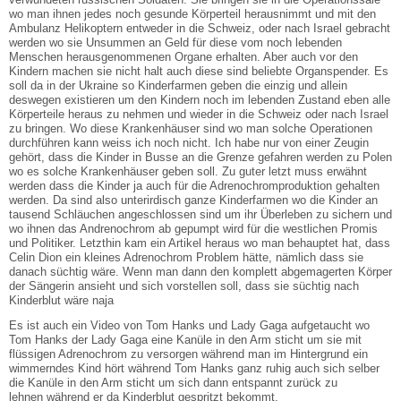
wo man ihnen jedes noch gesunde Körperteil herausnimmt und mit den
Ambulanz Helikoptern entweder in die Schweiz, oder nach Israel gebracht
werden wo sie Unsummen an Geld für diese vom noch lebenden
Menschen herausgenommenen Organe erhalten. Aber auch vor den
Kindern machen sie nicht halt auch diese sind beliebte Organspender. Es
soll da in der Ukraine so Kinderfarmen geben die einzig und allein
deswegen existieren um den Kindern noch im lebenden Zustand eben alle
Körperteile heraus zu nehmen und wieder in die Schweiz oder nach Israel
zu bringen. Wo diese Krankenhäuser sind wo man solche Operationen
durchführen kann weiss ich noch nicht. Ich habe nur von einer Zeugin
gehört, dass die Kinder in Busse an die Grenze gefahren werden zu Polen
wo es solche Krankenhäuser geben soll. Zu guter letzt muss erwähnt
werden dass die Kinder ja auch für die Adrenochromproduktion gehalten
werden. Da sind also unterirdisch ganze Kinderfarmen wo die Kinder an
tausend Schläuchen angeschlossen sind um ihr Überleben zu sichern und
wo ihnen das Andrenochrom ab gepumpt wird für die westlichen Promis
und Politiker. Letzthin kam ein Artikel heraus wo man behauptet hat, dass
Celin Dion ein kleines Adrenochrom Problem hätte, nämlich dass sie
danach süchtig wäre. Wenn man dann den komplett abgemagerten Körper
der Sängerin ansieht und sich vorstellen soll, dass sie süchtig nach
Kinderblut wäre naja
Es ist auch ein Video von Tom Hanks und Lady Gaga aufgetaucht wo
Tom Hanks der Lady Gaga eine Kanüle in den Arm sticht um sie mit
flüssigen Adrenochrom zu versorgen während man im Hintergrund ein
wimmerndes Kind hört während Tom Hanks ganz ruhig auch sich selber
die Kanüle in den Arm sticht um sich dann entspannt zurück zu
lehnen während er da Kinderblut gespritzt bekommt.