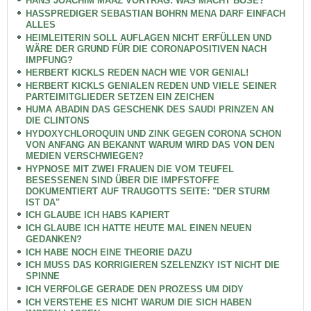
HANS JOACHIM MAAZ VORTRAG: WAS MACHT BÖSE?
HASSPREDIGER SEBASTIAN BOHRN MENA DARF EINFACH
ALLES
HEIMLEITERIN SOLL AUFLAGEN NICHT ERFÜLLEN UND
WÄRE DER GRUND FÜR DIE CORONAPOSITIVEN NACH
IMPFUNG?
HERBERT KICKLS REDEN NACH WIE VOR GENIAL!
HERBERT KICKLS GENIALEN REDEN UND VIELE SEINER
PARTEIMITGLIEDER SETZEN EIN ZEICHEN
HUMA ABADIN DAS GESCHENK DES SAUDI PRINZEN AN
DIE CLINTONS
HYDOXYCHLOROQUIN UND ZINK GEGEN CORONA SCHON
VON ANFANG AN BEKANNT WARUM WIRD DAS VON DEN
MEDIEN VERSCHWIEGEN?
HYPNOSE MIT ZWEI FRAUEN DIE VOM TEUFEL
BESESSENEN SIND ÜBER DIE IMPFSTOFFE
DOKUMENTIERT AUF TRAUGOTTS SEITE: "DER STURM
IST DA"
ICH GLAUBE ICH HABS KAPIERT
ICH GLAUBE ICH HATTE HEUTE MAL EINEN NEUEN
GEDANKEN?
ICH HABE NOCH EINE THEORIE DAZU
ICH MUSS DAS KORRIGIEREN SZELENZKY IST NICHT DIE
SPINNE
ICH VERFOLGE GERADE DEN PROZESS UM DIDY
ICH VERSTEHE ES NICHT WARUM DIE SICH HABEN