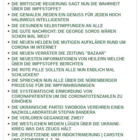
DIE BRITISCHE REGIERUNG SAGT NUN DIE WAHRHEIT
ÜBER DIE IMPFSTOFFE?
DIE GENIALEN ,REDEN EIN GENUSS FÜR JEDEN HOCH
HALBWEGS INTELLIGENTEN
DIE GESUNDEN SELBSTIMPFUNGEN AN ALLE
DIE GUTE NACHRICHT: DIE GEORGE SOROS WÄREN
SCHON MAL WEG?
DIE NEUEN HELDEN DIE MUTIGEN AUFKLÄRER RUND UM
CORONA IM INTERNET
DIE NEUEN VERRÄTER DIE ZEITUNG "BAZAAR"
DIE NEUESTEN INFORMATIONEN VON HEILERN WELCHE
ÜBER DIE IMPFSTOFFE BERICHTEN
DIE ROTE PILLE SOLLTEN ALLE NUN ENDLICH MAL
SCHLUCKEN?
DIE SPRECHEN NUN ALLE ÜBER DIE NÜRENBERGER
PROZESSE FÜR DIE IMPFWAHNSINNIGEN
DIE SYSTEMATISCHE ERMORDUNG VON
CORONAPATIENTEN UM DIE CORONATOTENZAHLEN ZU
ERHÖHEN
DIE UKRAINISCHE PARTEI SWOBODA VEREHREN EINEN
NAZIKOLLABORATEUR STEPAN BANDERA
DIE VERLOREN GEGANGENE ZWEI?
DIE WESTLICHEN MEDIEN LÜGEN ÜBER DIE UKRAINE-
KRIEG WAS DAS ZEUGS HÄLT
DIE ZERSETZENDE 68ER INDOKTRINIERUNG | CARSTEN
UND CATHERINE 3. 2. 25