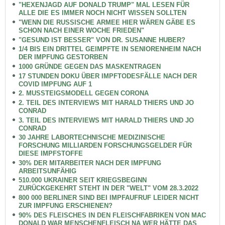
"HEXENJAGD AUF DONALD TRUMP" MAL LESEN FÜR
ALLE DIE ES IMMER NOCH NICHT WISSEN SOLLTEN
"WENN DIE RUSSISCHE ARMEE HIER WÄREN GÄBE ES
SCHON NACH EINER WOCHE FRIEDEN"
"GESUND IST BESSER" VON DR. SUSANNE HUBER?
1/4 BIS EIN DRITTEL GEIMPFTE IN SENIORENHEIM NACH
DER IMPFUNG GESTORBEN
1000 GRÜNDE GEGEN DAS MASKENTRAGEN
17 STUNDEN DOKU ÜBER IMPFTODESFÄLLE NACH DER
COVID IMPFUNG AUF 1
2. MUSSTEIGSMODELL GEGEN CORONA
2. TEIL DES INTERVIEWS MIT HARALD THIERS UND JO
CONRAD
3. TEIL DES INTERVIEWS MIT HARALD THIERS UND JO
CONRAD
30 JAHRE LABORTECHNISCHE MEDIZINISCHE
FORSCHUNG MILLIARDEN FORSCHUNGSGELDER FÜR
DIESE IMPFSTOFFE
30% DER MITARBEITER NACH DER IMPFUNG
ARBEITSUNFÄHIG
510.000 UKRAINER SEIT KRIEGSBEGINN
ZURÜCKGEKEHRT STEHT IN DER "WELT" VOM 28.3.2022
800 000 BERLINER SIND BEI IMPFAUFRUF LEIDER NICHT
ZUR IMPFUNG ERSCHIENEN?
90% DES FLEISCHES IN DEN FLEISCHFABRIKEN VON MAC
DONALD WAR MENSCHENFLEISCH NA WER HÄTTE DAS