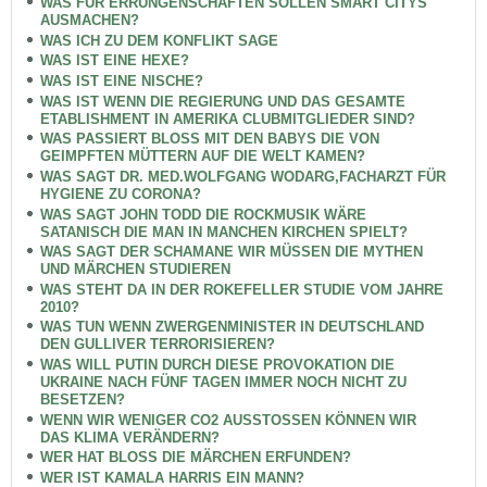
WAS FÜR ERRUNGENSCHAFTEN SOLLEN SMART CITYS
AUSMACHEN?
WAS ICH ZU DEM KONFLIKT SAGE
WAS IST EINE HEXE?
WAS IST EINE NISCHE?
WAS IST WENN DIE REGIERUNG UND DAS GESAMTE
ETABLISHMENT IN AMERIKA CLUBMITGLIEDER SIND?
WAS PASSIERT BLOSS MIT DEN BABYS DIE VON
GEIMPFTEN MÜTTERN AUF DIE WELT KAMEN?
WAS SAGT DR. MED.WOLFGANG WODARG,FACHARZT FÜR
HYGIENE ZU CORONA?
WAS SAGT JOHN TODD DIE ROCKMUSIK WÄRE
SATANISCH DIE MAN IN MANCHEN KIRCHEN SPIELT?
WAS SAGT DER SCHAMANE WIR MÜSSEN DIE MYTHEN
UND MÄRCHEN STUDIEREN
WAS STEHT DA IN DER ROKEFELLER STUDIE VOM JAHRE
2010?
WAS TUN WENN ZWERGENMINISTER IN DEUTSCHLAND
DEN GULLIVER TERRORISIEREN?
WAS WILL PUTIN DURCH DIESE PROVOKATION DIE
UKRAINE NACH FÜNF TAGEN IMMER NOCH NICHT ZU
BESETZEN?
WENN WIR WENIGER CO2 AUSSTOSSEN KÖNNEN WIR
DAS KLIMA VERÄNDERN?
WER HAT BLOSS DIE MÄRCHEN ERFUNDEN?
WER IST KAMALA HARRIS EIN MANN?