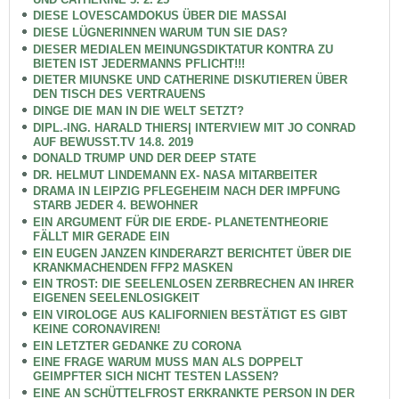
DIESE LOVESCAMDOKUS ÜBER DIE MASSAI
DIESE LÜGNERINNEN WARUM TUN SIE DAS?
DIESER MEDIALEN MEINUNGSDIKTATUR KONTRA ZU
BIETEN IST JEDERMANNS PFLICHT!!!
DIETER MIUNSKE UND CATHERINE DISKUTIEREN ÜBER
DEN TISCH DES VERTRAUENS
DINGE DIE MAN IN DIE WELT SETZT?
DIPL.-ING. HARALD THIERS| INTERVIEW MIT JO CONRAD
AUF BEWUSST.TV 14.8. 2019
DONALD TRUMP UND DER DEEP STATE
DR. HELMUT LINDEMANN EX- NASA MITARBEITER
DRAMA IN LEIPZIG PFLEGEHEIM NACH DER IMPFUNG
STARB JEDER 4. BEWOHNER
EIN ARGUMENT FÜR DIE ERDE- PLANETENTHEORIE
FÄLLT MIR GERADE EIN
EIN EUGEN JANZEN KINDERARZT BERICHTET ÜBER DIE
KRANKMACHENDEN FFP2 MASKEN
EIN TROST: DIE SEELENLOSEN ZERBRECHEN AN IHRER
EIGENEN SEELENLOSIGKEIT
EIN VIROLOGE AUS KALIFORNIEN BESTÄTIGT ES GIBT
KEINE CORONAVIREN!
EIN LETZTER GEDANKE ZU CORONA
EINE FRAGE WARUM MUSS MAN ALS DOPPELT
GEIMPFTER SICH NICHT TESTEN LASSEN?
EINE AN SCHÜTTELFROST ERKRANKTE PERSON IN DER