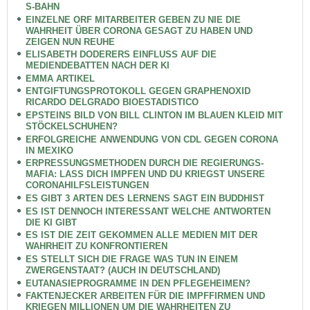
S-BAHN
EINZELNE ORF MITARBEITER GEBEN ZU NIE DIE
WAHRHEIT ÜBER CORONA GESAGT ZU HABEN UND
ZEIGEN NUN REUHE
ELISABETH DODERERS EINFLUSS AUF DIE
MEDIENDEBATTEN NACH DER KI
EMMA ARTIKEL
ENTGIFTUNGSPROTOKOLL GEGEN GRAPHENOXID
RICARDO DELGRADO BIOESTADISTICO
EPSTEINS BILD VON BILL CLINTON IM BLAUEN KLEID MIT
STÖCKELSCHUHEN?
ERFOLGREICHE ANWENDUNG VON CDL GEGEN CORONA
IN MEXIKO
ERPRESSUNGSMETHODEN DURCH DIE REGIERUNGS-
MAFIA: LASS DICH IMPFEN UND DU KRIEGST UNSERE
CORONAHILFSLEISTUNGEN
ES GIBT 3 ARTEN DES LERNENS SAGT EIN BUDDHIST
ES IST DENNOCH INTERESSANT WELCHE ANTWORTEN
DIE KI GIBT
ES IST DIE ZEIT GEKOMMEN ALLE MEDIEN MIT DER
WAHRHEIT ZU KONFRONTIEREN
ES STELLT SICH DIE FRAGE WAS TUN IN EINEM
ZWERGENSTAAT? (AUCH IN DEUTSCHLAND)
EUTANASIEPROGRAMME IN DEN PFLEGEHEIMEN?
FAKTENJECKER ARBEITEN FÜR DIE IMPFFIRMEN UND
KRIEGEN MILLIONEN UM DIE WAHRHEITEN ZU