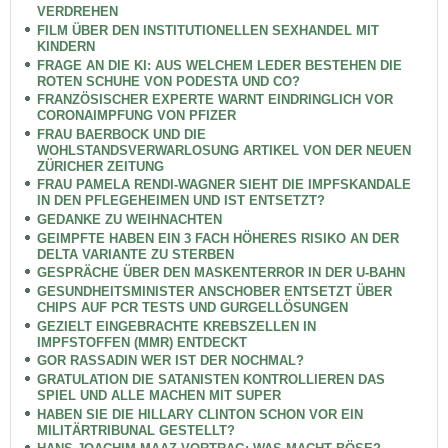
VERDREHEN
FILM ÜBER DEN INSTITUTIONELLEN SEXHANDEL MIT
KINDERN
FRAGE AN DIE KI: AUS WELCHEM LEDER BESTEHEN DIE
ROTEN SCHUHE VON PODESTA UND CO?
FRANZÖSISCHER EXPERTE WARNT EINDRINGLICH VOR
CORONAIMPFUNG VON PFIZER
FRAU BAERBOCK UND DIE
WOHLSTANDSVERWARLOSUNG ARTIKEL VON DER NEUEN
ZÜRICHER ZEITUNG
FRAU PAMELA RENDI-WAGNER SIEHT DIE IMPFSKANDALE
IN DEN PFLEGEHEIMEN UND IST ENTSETZT?
GEDANKE ZU WEIHNACHTEN
GEIMPFTE HABEN EIN 3 FACH HÖHERES RISIKO AN DER
DELTA VARIANTE ZU STERBEN
GESPRÄCHE ÜBER DEN MASKENTERROR IN DER U-BAHN
GESUNDHEITSMINISTER ANSCHOBER ENTSETZT ÜBER
CHIPS AUF PCR TESTS UND GURGELLÖSUNGEN
GEZIELT EINGEBRACHTE KREBSZELLEN IN
IMPFSTOFFEN (MMR) ENTDECKT
GOR RASSADIN WER IST DER NOCHMAL?
GRATULATION DIE SATANISTEN KONTROLLIEREN DAS
SPIEL UND ALLE MACHEN MIT SUPER
HABEN SIE DIE HILLARY CLINTON SCHON VOR EIN
MILITÄRTRIBUNAL GESTELLT?