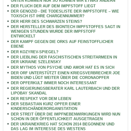
UNTEN KOMMEN NUR SO KÖNNEN WIR ETWAS ÄNDERN
DER FLUCH DER AUF DEM IMPFSTOFF LIEGT
DER GENOZID - DIE TODESLISTE DER IMPFSTOFFE – WIE
TOXISCH IST IHRE CHARGENNUMMER?
DER HERR DES SCHWARZEN STEINS?
DER HERSTELLER DES BIONTECH IMPFSTOFFES SAGT IN
WENIGEN STUNDEN WURDE DER IMPFSTOFF
ENTWICKELT
DER KAMPF GEGEN DIE ORKS AUF FEINSTOFFLICHER
EBENE
DER KOZYREV-SPIEGEL?
DER LIEBLING DER FASCHISTISCHEN STREITARMEEN IN
DER UKRAINE SZELENSKY
DER MYTHOS VON PSYCHE UND AMOR HAT ES IN SICH
DER ORF UNTERSTÜTZT EINEN KRIEGSVERBRECHER JOE
BIDEN UND LÜGT WEITER ÜBER DIE CORONAOPFER
DER OPFERKULT IMMER NOCH INTERESSANT
DER REGIERUNGSBERATER KARL LAUTERBACH UND DER
LIPOBAY SKANDAL
DER RESPEKT VOR DEM LEBEN
DER SEBASTIAN KURZ OPFER EINER
KINDERSCHÄNDERORGANISTATION
DER STREIT ÜBER DIE IMPFNEBENWIRKUNGEN WIRD NUN
SCHON IN DER ÖFFENTLICHKEIT AUSGETRAGEN
DER UKRAINEKRIEG HAT SCHON 2014 BEGONNEN! UND
DAS LAG IM INTERESSE DES WESTENS