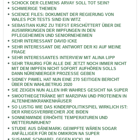
SCHOCK DER CLEMENS ARVAY SOLL TOT SEIN?
SCHWIERIGE THEMEN
SCIENCE FILES: DOKUMENT DER REGIERUNG VON
WALES PCR TESTS SIND EIN WITZ
SEBASTIAN KURZ ZU TIEFST ERSCHÜTTERT ÜBER DIE
AUSWIRKUNGEN DER IMPFUNGEN IN DEN
PFLEGEHEIMEN UND SENIORNEHEIMEN
SEHR INTERESSANT DAVID ICKE
SEHR INTERESSANT DIE ANTWORT DER KI AUF MEINE
FRAGE
SEHR INTERESSANTES INTERVIEW MIT ALINA LIPP
SEHR TRAURIG FÜR ALLE DIE JETZT NOCH IMMER NICHT
MIT DEM IMPFEN NICHT SOFORT AUFHÖREN SOLLS
DANN NÜRENBERGER PROZESSE GEBEN
SIDNEY PAWEL HAT NUN EINE 270 SEITIGEN BERICHT
ÜBER DEN WAHLBETRUG 2020
SIE ZEIGEN NUN ALLEN IHR WAHRES GESICHT NA SUPER
SMOOTHIEGETRÄNKE MIT MARZIPAN UND PROTEINEN IN
ALTENHEIMKRANKENHÄUSER
SO LUSTIG WIE DAS KINDERPOLITIKSPIEL WIRKLICH IST:
DER KRIEGSVERBRECHER JOE BIDEN
SONNENWINDE ERHÖHTE TEMPERATUREN UND
WETTERUNRUHEN?
STUDIE AUS DÄNEMARK: GEIMPFTE WÄREN SOGAR
ANFÄLLIGER FÜR DEN OMIKRON NA SUPER
SUSANNE SCHNABEL GEGEN KICKL IM