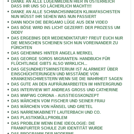
DANKE AN ALLE LÜGENMEDIEN HIER IN ÖSTERREICH
DASS IHR UNS SO LÄCHERLICH MACHT!!!!
DANKE AN ALLE SCHWACHSINNIGEN KLIMAFASCHISTEN
NUN MÜSST IHR SEHEN WAS NUN PASSIERT
DANN NOCH DIE BERGAMO LÜGE AUS DEM VIDEO
DAS BÖSE WIRD INS LICHT GEZERRT: DER PROZESS UM
DIDDY
DAS ERGEBNIS DER MEDIENDIKTATUR? FREUT EUCH NUR
DIE MENSCHEN SCHEINEN SICH NUN VOREINANDER ZU
FÜRCHTEN
DAS GEHEIMNIS HINTER ANGELA MERKEL
DAS GEORGE SOROS MIGRANTEN- HANDBUCH FÜR
FLÜCHTLINGE GIBTS ALSO WIRKLICH...
DAS GESUNDHEITSMINISTERIUM IST ALARMIERT ÜBER
EINSCHÜCHTERUNGEN UND MISSTÄNDE VON
KRANKENSCHWESTERN WENN SIE DIE WAHRHEIT SAGEN
DAS GUTE AN DEN AUFRÄUMARBEITEN IM HINTERGRUND
DAS INTERVIEW MIT ANDREAS GROSS UND CATHERINE
DAS MWFWG CORONA - AUSSTIEGSKONZEPT
DAS MÄRCHEN VOM FISCHER UND SEINER FRAU
DAS MÄRCHEN VON HÄNSEL UND GRETEL
DAS NARRENKABINETT LAUTERBACH UND CO.
DAS PLASTIKMÜLLPROBLEM
DAS PROBLEM WENN EINE IDEOLOGIE: DIE
FRANKFURTER SCHULE ZUR IDENTITÄT WURDE
DAS PROGRAMM DER MODERNE