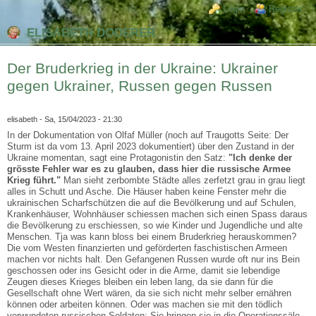
Direkt zum Inhalt
Skip to search
Login links
Login
Register
ELISABETH DODERER
Der Bruderkrieg in der Ukraine: Ukrainer
gegen Ukrainer, Russen gegen Russen
elisabeth
- Sa, 15/04/2023 - 21:30
In der Dokumentation von Olfaf Müller (noch auf Traugotts Seite: Der
Sturm ist da vom 13. April 2023 dokumentiert) über den Zustand in der
Ukraine momentan, sagt eine Protagonistin den Satz:
"Ich denke der
grösste Fehler war es zu glauben, dass hier die russische Armee
Krieg führt."
Man sieht zerbombte Städte alles zerfetzt grau in grau liegt
alles in Schutt und Asche. Die Häuser haben keine Fenster mehr die
ukrainischen Scharfschützen die auf die Bevölkerung und auf Schulen,
Krankenhäuser, Wohnhäuser schiessen machen sich einen Spass daraus
die Bevölkerung zu erschiessen, so wie Kinder und Jugendliche und alte
Menschen. Tja was kann bloss bei einem Bruderkrieg herauskommen?
Die vom Westen finanzierten und geförderten faschistischen Armeen
machen vor nichts halt. Den Gefangenen Russen wurde oft nur ins Bein
geschossen oder ins Gesicht oder in die Arme, damit sie lebendige
Zeugen dieses Krieges bleiben ein leben lang, da sie dann für die
Gesellschaft ohne Wert wären, da sie sich nicht mehr selber ernähren
können oder arbeiten können. Oder was machen sie mit den tödlich
verwundeten russischen Soldaten: Sie bringen sie in die Operationssäle