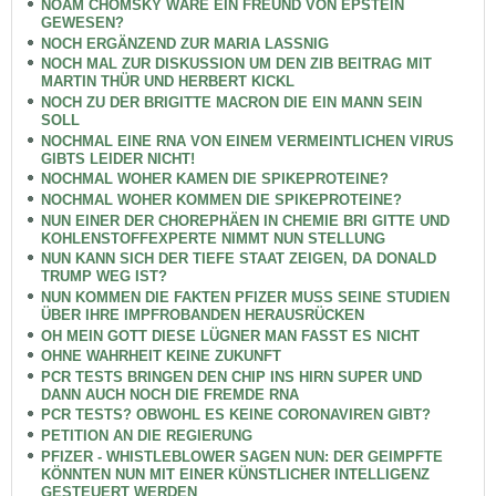
NOAM CHOMSKY WÄRE EIN FREUND VON EPSTEIN
GEWESEN?
NOCH ERGÄNZEND ZUR MARIA LASSNIG
NOCH MAL ZUR DISKUSSION UM DEN ZIB BEITRAG MIT
MARTIN THÜR UND HERBERT KICKL
NOCH ZU DER BRIGITTE MACRON DIE EIN MANN SEIN
SOLL
NOCHMAL EINE RNA VON EINEM VERMEINTLICHEN VIRUS
GIBTS LEIDER NICHT!
NOCHMAL WOHER KAMEN DIE SPIKEPROTEINE?
NOCHMAL WOHER KOMMEN DIE SPIKEPROTEINE?
NUN EINER DER CHOREPHÄEN IN CHEMIE BRI GITTE UND
KOHLENSTOFFEXPERTE NIMMT NUN STELLUNG
NUN KANN SICH DER TIEFE STAAT ZEIGEN, DA DONALD
TRUMP WEG IST?
NUN KOMMEN DIE FAKTEN PFIZER MUSS SEINE STUDIEN
ÜBER IHRE IMPFROBANDEN HERAUSRÜCKEN
OH MEIN GOTT DIESE LÜGNER MAN FASST ES NICHT
OHNE WAHRHEIT KEINE ZUKUNFT
PCR TESTS BRINGEN DEN CHIP INS HIRN SUPER UND
DANN AUCH NOCH DIE FREMDE RNA
PCR TESTS? OBWOHL ES KEINE CORONAVIREN GIBT?
PETITION AN DIE REGIERUNG
PFIZER - WHISTLEBLOWER SAGEN NUN: DER GEIMPFTE
KÖNNTEN NUN MIT EINER KÜNSTLICHER INTELLIGENZ
GESTEUERT WERDEN