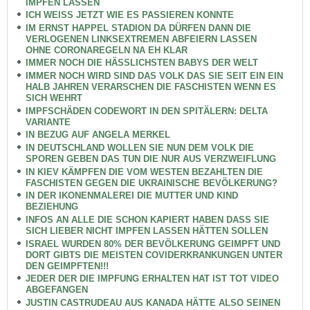
IMPFEN LASSEN
ICH WEISS JETZT WIE ES PASSIEREN KONNTE
IM ERNST HAPPEL STADION DA DÜRFEN DANN DIE
VERLOGENEN LINKSEXTREMEN ABFEIERN LASSEN
OHNE CORONAREGELN NA EH KLAR
IMMER NOCH DIE HÄSSLICHSTEN BABYS DER WELT
IMMER NOCH WIRD SIND DAS VOLK DAS SIE SEIT EIN EIN
HALB JAHREN VERARSCHEN DIE FASCHISTEN WENN ES
SICH WEHRT
IMPFSCHÄDEN CODEWORT IN DEN SPITÄLERN: DELTA
VARIANTE
IN BEZUG AUF ANGELA MERKEL
IN DEUTSCHLAND WOLLEN SIE NUN DEM VOLK DIE
SPOREN GEBEN DAS TUN DIE NUR AUS VERZWEIFLUNG
IN KIEV KÄMPFEN DIE VOM WESTEN BEZAHLTEN DIE
FASCHISTEN GEGEN DIE UKRAINISCHE BEVÖLKERUNG?
IN DER IKONENMALEREI DIE MUTTER UND KIND
BEZIEHUNG
INFOS AN ALLE DIE SCHON KAPIERT HABEN DASS SIE
SICH LIEBER NICHT IMPFEN LASSEN HÄTTEN SOLLEN
ISRAEL WURDEN 80% DER BEVÖLKERUNG GEIMPFT UND
DORT GIBTS DIE MEISTEN COVIDERKRANKUNGEN UNTER
DEN GEIMPFTEN!!!
JEDER DER DIE IMPFUNG ERHALTEN HAT IST TOT VIDEO
ABGEFANGEN
JUSTIN CASTRUDEAU AUS KANADA HÄTTE ALSO SEINEN