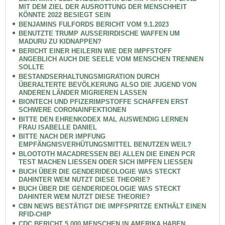
MIT DEM ZIEL DER AUSROTTUNG DER MENSCHHEIT
KÖNNTE 2022 BESIEGT SEIN
BENJAMINS FULFORDS BERICHT VOM 9.1.2023
BENUTZTE TRUMP AUSSERIRDISCHE WAFFEN UM
MADURU ZU KIDNAPPEN?
BERICHT EINER HEILERIN WIE DER IMPFSTOFF
ANGEBLICH AUCH DIE SEELE VOM MENSCHEN TRENNEN
SOLLTE
BESTANDSERHALTUNGSMIGRATION DURCH
ÜBERALTERTE BEVÖLKERUNG ALSO DIE JUGEND VON
ANDEREN LÄNDER MIGRIEREN LASSEN
BIONTECH UND PFIZERIMPSTOFFE SCHAFFEN ERST
SCHWERE CORONAINFEKTIONEN
BITTE DEN EHRENKODEX MAL AUSWENDIG LERNEN
FRAU ISABELLE DANIEL
BITTE NACH DER IMPFUNG
EMPFÄNGNISVERHÜTUNGSMITTEL BENUTZEN WEIL?
BLOOTOTH MACADRESSEN BEI ALLEN DIE EINEN PCR
TEST MACHEN LIESSEN ODER SICH IMPFEN LIESSEN
BUCH ÜBER DIE GENDERIDEOLOGIE WAS STECKT
DAHINTER WEM NUTZT DIESE THEORIE?
BUCH ÜBER DIE GENDERIDEOLOGIE WAS STECKT
DAHINTER WEM NUTZT DIESE THEORIE?
CBN NEWS BESTÄTIGT DIE IMPFSPRITZE ENTHÄLT EINEN
RFID-CHIP
CDC BERICHT 5 000 MENSCHEN IN AMERIKA HABEN