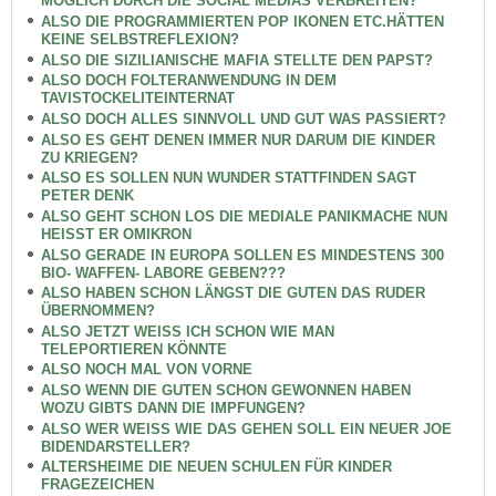
MÖGLICH DURCH DIE SOCIAL MEDIAS VERBREITEN?
ALSO DIE PROGRAMMIERTEN POP IKONEN ETC.HÄTTEN
KEINE SELBSTREFLEXION?
ALSO DIE SIZILIANISCHE MAFIA STELLTE DEN PAPST?
ALSO DOCH FOLTERANWENDUNG IN DEM
TAVISTOCKELITEINTERNAT
ALSO DOCH ALLES SINNVOLL UND GUT WAS PASSIERT?
ALSO ES GEHT DENEN IMMER NUR DARUM DIE KINDER
ZU KRIEGEN?
ALSO ES SOLLEN NUN WUNDER STATTFINDEN SAGT
PETER DENK
ALSO GEHT SCHON LOS DIE MEDIALE PANIKMACHE NUN
HEISST ER OMIKRON
ALSO GERADE IN EUROPA SOLLEN ES MINDESTENS 300
BIO- WAFFEN- LABORE GEBEN???
ALSO HABEN SCHON LÄNGST DIE GUTEN DAS RUDER
ÜBERNOMMEN?
ALSO JETZT WEISS ICH SCHON WIE MAN
TELEPORTIEREN KÖNNTE
ALSO NOCH MAL VON VORNE
ALSO WENN DIE GUTEN SCHON GEWONNEN HABEN
WOZU GIBTS DANN DIE IMPFUNGEN?
ALSO WER WEISS WIE DAS GEHEN SOLL EIN NEUER JOE
BIDENDARSTELLER?
ALTERSHEIME DIE NEUEN SCHULEN FÜR KINDER
FRAGEZEICHEN