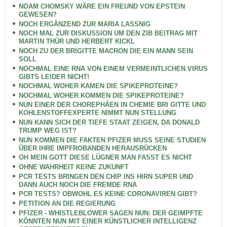
NOAM CHOMSKY WÄRE EIN FREUND VON EPSTEIN
GEWESEN?
NOCH ERGÄNZEND ZUR MARIA LASSNIG
NOCH MAL ZUR DISKUSSION UM DEN ZIB BEITRAG MIT
MARTIN THÜR UND HERBERT KICKL
NOCH ZU DER BRIGITTE MACRON DIE EIN MANN SEIN
SOLL
NOCHMAL EINE RNA VON EINEM VERMEINTLICHEN VIRUS
GIBTS LEIDER NICHT!
NOCHMAL WOHER KAMEN DIE SPIKEPROTEINE?
NOCHMAL WOHER KOMMEN DIE SPIKEPROTEINE?
NUN EINER DER CHOREPHÄEN IN CHEMIE BRI GITTE UND
KOHLENSTOFFEXPERTE NIMMT NUN STELLUNG
NUN KANN SICH DER TIEFE STAAT ZEIGEN, DA DONALD
TRUMP WEG IST?
NUN KOMMEN DIE FAKTEN PFIZER MUSS SEINE STUDIEN
ÜBER IHRE IMPFROBANDEN HERAUSRÜCKEN
OH MEIN GOTT DIESE LÜGNER MAN FASST ES NICHT
OHNE WAHRHEIT KEINE ZUKUNFT
PCR TESTS BRINGEN DEN CHIP INS HIRN SUPER UND
DANN AUCH NOCH DIE FREMDE RNA
PCR TESTS? OBWOHL ES KEINE CORONAVIREN GIBT?
PETITION AN DIE REGIERUNG
PFIZER - WHISTLEBLOWER SAGEN NUN: DER GEIMPFTE
KÖNNTEN NUN MIT EINER KÜNSTLICHER INTELLIGENZ