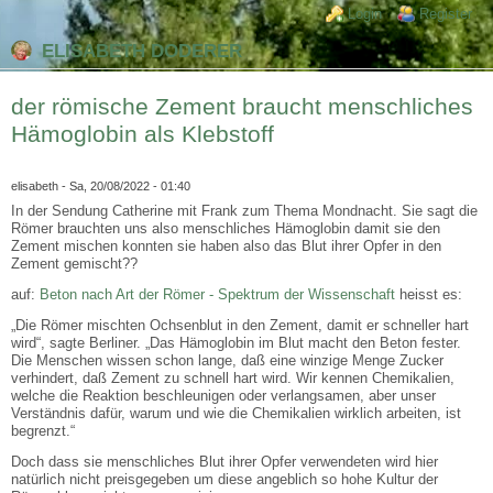
Direkt zum Inhalt
Skip to search
Login links
Login
Register
ELISABETH DODERER
der römische Zement braucht menschliches
Hämoglobin als Klebstoff
elisabeth
- Sa, 20/08/2022 - 01:40
In der Sendung Catherine mit Frank zum Thema Mondnacht. Sie sagt die
Römer brauchten uns also menschliches Hämoglobin damit sie den
Zement mischen konnten sie haben also das Blut ihrer Opfer in den
Zement gemischt??
auf:
Beton nach Art der Römer - Spektrum der Wissenschaft
heisst es:
„Die Römer mischten Ochsenblut in den Zement, damit er schneller hart
wird“, sagte Berliner. „Das Hämoglobin im Blut macht den Beton fester.
Die Menschen wissen schon lange, daß eine winzige Menge Zucker
verhindert, daß Zement zu schnell hart wird. Wir kennen Chemikalien,
welche die Reaktion beschleunigen oder verlangsamen, aber unser
Verständnis dafür, warum und wie die Chemikalien wirklich arbeiten, ist
begrenzt.“
Doch dass sie menschliches Blut ihrer Opfer verwendeten wird hier
natürlich nicht preisgegeben um diese angeblich so hohe Kultur der