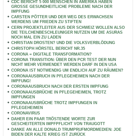
CDC BERICHT 5 000 MENSCHEN IN AMERIKA HABEN
GROSSE GESUNDHEITLICHE PROBLEME NACH DER
IMPFUNG
CARSTEN PÖTTER UND DER WEG DES ERWACHSEN
WERDENS UM FRIEDEN ZU STIFTEN
CERN PROJEKTLEITER AUS DER SCHWEIZ WOLLEN ALSO
DIE TEILCHENBESCHLEUNIGER NUTZEN UM DIE ASURAS
NOCH MAL EIN ZU LADEN
CHRISTIAN DROSTEN? UND DIE VOLKSVERBLÖDUNG
CHRISTOPH HÖRSTEL BERICHT NR.35
CORONA = DIGITALE TRANSFORMATION?
CORONA TRANSITION: ÜBER DEN PCR TEST DER NUN
NICHT MEHR VERWENDET WERDEN DARF IN DEN USA
CORONA IST NOTWENDIG UM ENDLICH AUF ZU RÄUMEN?
CORONAAUSBRUCH IN PFLEGEHEIMEN NACH DER
IMPFUNG!
CORONAAUSBRUCH NACH DER ERSTEN IMPFUNG
CORONAAUSBRÜCHE IN PFLEGEHEIMEN, TROTZ
IMPFUNGEN
CORONAAUSBRÜCHE TROTZ IMPFUNGEN IN
PFLEGEHEIMEN
CORONAVIRUS
DAHER EIN PAAR TRÖSTENDE WORTE ZUR
GESCHEITERTEN IMPFPFLICHT VON TRAUGOTT
DANKE AN ALLE DONALD TRUMPRUFMORDMEDIEN: JOE
BIDEN DER KALTE KRIEG IST ZURÜCK