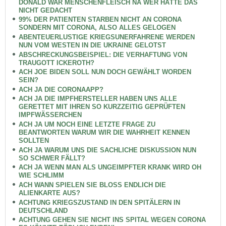
DONALD WAR MENSCHENFLEISCH NA WER HÄTTE DAS
NICHT GEDACHT
99% DER PATIENTEN STARBEN NICHT AN CORONA
SONDERN MIT CORONA, ALSO ALLES GELOGEN
ABENTEUERLUSTIGE KRIEGSUNERFAHRENE WERDEN
NUN VOM WESTEN IN DIE UKRAINE GELOTST
ABSCHRECKUNGSBEISPIEL: DIE VERHAFTUNG VON
TRAUGOTT ICKEROTH?
ACH JOE BIDEN SOLL NUN DOCH GEWÄHLT WORDEN
SEIN?
ACH JA DIE CORONAAPP?
ACH JA DIE IMPFHERSTELLER HABEN UNS ALLE
GERETTET MIT IHREN SO KURZZEITIG GEPRÜFTEN
IMPFWÄSSERCHEN
ACH JA UM NOCH EINE LETZTE FRAGE ZU
BEANTWORTEN WARUM WIR DIE WAHRHEIT KENNEN
SOLLTEN
ACH JA WARUM UNS DIE SACHLICHE DISKUSSION NUN
SO SCHWER FÄLLT?
ACH JA WENN MAN ALS UNGEIMPFTER KRANK WIRD OH
WIE SCHLIMM
ACH WANN SPIELEN SIE BLOSS ENDLICH DIE
ALIENKARTE AUS?
ACHTUNG KRIEGSZUSTAND IN DEN SPITÄLERN IN
DEUTSCHLAND
ACHTUNG GEHEN SIE NICHT INS SPITAL WEGEN CORONA