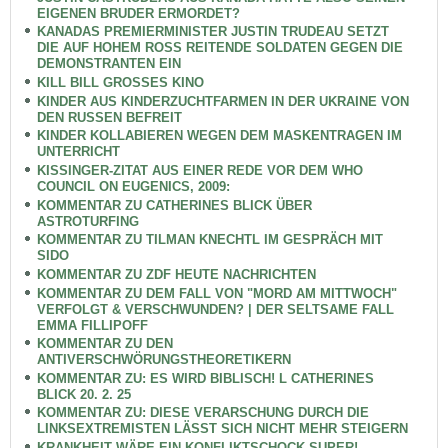
EIGENEN BRUDER ERMORDET?
KANADAS PREMIERMINISTER JUSTIN TRUDEAU SETZT
DIE AUF HOHEM ROSS REITENDE SOLDATEN GEGEN DIE
DEMONSTRANTEN EIN
KILL BILL GROSSES KINO
KINDER AUS KINDERZUCHTFARMEN IN DER UKRAINE VON
DEN RUSSEN BEFREIT
KINDER KOLLABIEREN WEGEN DEM MASKENTRAGEN IM
UNTERRICHT
KISSINGER-ZITAT AUS EINER REDE VOR DEM WHO
COUNCIL ON EUGENICS, 2009:
KOMMENTAR ZU CATHERINES BLICK ÜBER
ASTROTURFING
KOMMENTAR ZU TILMAN KNECHTL IM GESPRÄCH MIT
SIDO
KOMMENTAR ZU ZDF HEUTE NACHRICHTEN
KOMMENTAR ZU DEM FALL VON "MORD AM MITTWOCH"
VERFOLGT & VERSCHWUNDEN? | DER SELTSAME FALL
EMMA FILLIPOFF
KOMMENTAR ZU DEN
ANTIVERSCHWÖRUNGSTHEORETIKERN
KOMMENTAR ZU: ES WIRD BIBLISCH! L CATHERINES
BLICK 20. 2. 25
KOMMENTAR ZU: DIESE VERARSCHUNG DURCH DIE
LINKSEXTREMISTEN LÄSST SICH NICHT MEHR STEIGERN
KRANKHEIT WÄRE EIN KONFLIKTSCHOCK SUPER!