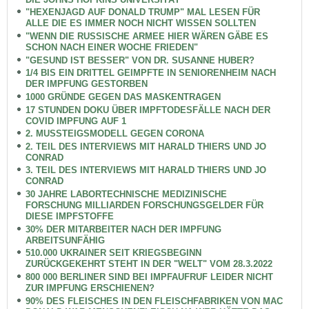
"HEXENJAGD AUF DONALD TRUMP" MAL LESEN FÜR
ALLE DIE ES IMMER NOCH NICHT WISSEN SOLLTEN
"WENN DIE RUSSISCHE ARMEE HIER WÄREN GÄBE ES
SCHON NACH EINER WOCHE FRIEDEN"
"GESUND IST BESSER" VON DR. SUSANNE HUBER?
1/4 BIS EIN DRITTEL GEIMPFTE IN SENIORENHEIM NACH
DER IMPFUNG GESTORBEN
1000 GRÜNDE GEGEN DAS MASKENTRAGEN
17 STUNDEN DOKU ÜBER IMPFTODESFÄLLE NACH DER
COVID IMPFUNG AUF 1
2. MUSSTEIGSMODELL GEGEN CORONA
2. TEIL DES INTERVIEWS MIT HARALD THIERS UND JO
CONRAD
3. TEIL DES INTERVIEWS MIT HARALD THIERS UND JO
CONRAD
30 JAHRE LABORTECHNISCHE MEDIZINISCHE
FORSCHUNG MILLIARDEN FORSCHUNGSGELDER FÜR
DIESE IMPFSTOFFE
30% DER MITARBEITER NACH DER IMPFUNG
ARBEITSUNFÄHIG
510.000 UKRAINER SEIT KRIEGSBEGINN
ZURÜCKGEKEHRT STEHT IN DER "WELT" VOM 28.3.2022
800 000 BERLINER SIND BEI IMPFAUFRUF LEIDER NICHT
ZUR IMPFUNG ERSCHIENEN?
90% DES FLEISCHES IN DEN FLEISCHFABRIKEN VON MAC