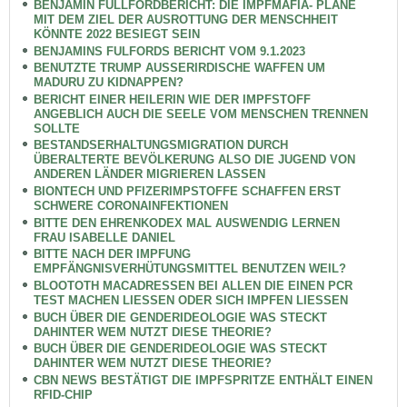
BENJAMIN FULLFORDBERICHT: DIE IMPFMAFIA- PLÄNE
MIT DEM ZIEL DER AUSROTTUNG DER MENSCHHEIT
KÖNNTE 2022 BESIEGT SEIN
BENJAMINS FULFORDS BERICHT VOM 9.1.2023
BENUTZTE TRUMP AUSSERIRDISCHE WAFFEN UM
MADURU ZU KIDNAPPEN?
BERICHT EINER HEILERIN WIE DER IMPFSTOFF
ANGEBLICH AUCH DIE SEELE VOM MENSCHEN TRENNEN
SOLLTE
BESTANDSERHALTUNGSMIGRATION DURCH
ÜBERALTERTE BEVÖLKERUNG ALSO DIE JUGEND VON
ANDEREN LÄNDER MIGRIEREN LASSEN
BIONTECH UND PFIZERIMPSTOFFE SCHAFFEN ERST
SCHWERE CORONAINFEKTIONEN
BITTE DEN EHRENKODEX MAL AUSWENDIG LERNEN
FRAU ISABELLE DANIEL
BITTE NACH DER IMPFUNG
EMPFÄNGNISVERHÜTUNGSMITTEL BENUTZEN WEIL?
BLOOTOTH MACADRESSEN BEI ALLEN DIE EINEN PCR
TEST MACHEN LIESSEN ODER SICH IMPFEN LIESSEN
BUCH ÜBER DIE GENDERIDEOLOGIE WAS STECKT
DAHINTER WEM NUTZT DIESE THEORIE?
BUCH ÜBER DIE GENDERIDEOLOGIE WAS STECKT
DAHINTER WEM NUTZT DIESE THEORIE?
CBN NEWS BESTÄTIGT DIE IMPFSPRITZE ENTHÄLT EINEN
RFID-CHIP