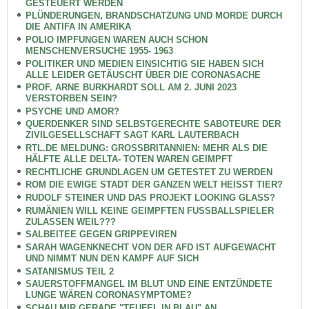
GESTEUERT WERDEN
PLÜNDERUNGEN, BRANDSCHATZUNG UND MORDE DURCH
DIE ANTIFA IN AMERIKA
POLIO IMPFUNGEN WAREN AUCH SCHON
MENSCHENVERSUCHE 1955- 1963
POLITIKER UND MEDIEN EINSICHTIG SIE HABEN SICH
ALLE LEIDER GETÄUSCHT ÜBER DIE CORONASACHE
PROF. ARNE BURKHARDT SOLL AM 2. JUNI 2023
VERSTORBEN SEIN?
PSYCHE UND AMOR?
QUERDENKER SIND SELBSTGERECHTE SABOTEURE DER
ZIVILGESELLSCHAFT SAGT KARL LAUTERBACH
RTL.DE MELDUNG: GROSSBRITANNIEN: MEHR ALS DIE
HÄLFTE ALLE DELTA- TOTEN WAREN GEIMPFT
RECHTLICHE GRUNDLAGEN UM GETESTET ZU WERDEN
ROM DIE EWIGE STADT DER GANZEN WELT HEISST TIER?
RUDOLF STEINER UND DAS PROJEKT LOOKING GLASS?
RUMÄNIEN WILL KEINE GEIMPFTEN FUSSBALLSPIELER
ZULASSEN WEIL???
SALBEITEE GEGEN GRIPPEVIREN
SARAH WAGENKNECHT VON DER AFD IST AUFGEWACHT
UND NIMMT NUN DEN KAMPF AUF SICH
SATANISMUS TEIL 2
SAUERSTOFFMANGEL IM BLUT UND EINE ENTZÜNDETE
LUNGE WÄREN CORONASYMPTOME?
SCHAU MIR GERADE "TEUFEL IN BLAU" AN