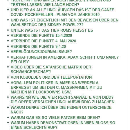
TROTZ IMPFUNG IMMER NOCH MASKEN TRAGEN UND
TESTEN LASSEN WIE LANGE NOCH?
UND HIER AN ALLE UNGLÄUBIGEN DAS IST DER GANZE
COVID- ROCKEFELLER - PLAN VOM JAHRE 2010
UND WAS IST EIGENTLICH MIT DEN BEWEISEN ÜBER DEN
WAHLBETRUG DER SIDNEY POWEL???
UNTER WAS IST DAS TIER ROMS HEISST ES
VERBINDE DIE PUNKTE 15.4.2020
VERBINDE DIE PUNKTE 4. MAI 2020
VERBINDE DIE PUNKTE 9.4.20
VERBLÖDUNGSJOURNALISMUS?
VERHAFTUNGEN IN AMERIKA: ADAM SCHIFFT UND NANCY
PELOUSY
VIDEO ÜBER DIE SATANISCHE MATRIX DER
SCHWANGERSCHAFT!
VON KOBOLDEN UND DER TELEPORTATION
VORALLEM POLITIKER IN AMERIKA WERDEN A.
ERPRESST UM BEI DEN C. MASSNAHMEN MIT ZU
MACHEN MIT LOCKDOWNS USW.
WAHNSINN WIE DIE VIER RECHTSANWÄLTE VON DIDDY
DIE OPFER VERSUCHEN UNGLAUBWÜRDIG ZU MACHEN
WARUM DENKE ICH ÜBER DIE FEINEN UNTERSCHIEDE
NACH?
WARUM GAB ES SO VIELE PATZER BEIM DREH?
WARUM HABEN DEMONSTRATIONEN IN WIEN BLOSS SO
EINEN SCHLECHTN RUF?