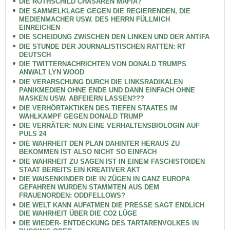
DIE ROTHSCHILD CHASAREN MAFIA?
DIE SAMMELKLAGE GEGEN DIE REGIERENDEN, DIE
MEDIENMACHER USW. DES HERRN FÜLLMICH
EINREICHEN
DIE SCHEIDUNG ZWISCHEN DEN LINKEN UND DER ANTIFA
DIE STUNDE DER JOURNALISTISCHEN RATTEN: RT
DEUTSCH
DIE TWITTERNACHRICHTEN VON DONALD TRUMPS
ANWALT LYN WOOD
DIE VERARSCHUNG DURCH DIE LINKSRADIKALEN
PANIKMEDIEN OHNE ENDE UND DANN EINFACH OHNE
MASKEN USW. ABFEIERN LASSEN???
DIE VERHÖRTAKTIKEN DES TIEFEN STAATES IM
WAHLKAMPF GEGEN DONALD TRUMP
DIE VERRÄTER: NUN EINE VERHALTENSBIOLOGIN AUF
PULS 24
DIE WAHRHEIT DEN PLAN DAHINTER HERAUS ZU
BEKOMMEN IST ALSO NICHT SO EINFACH
DIE WAHRHEIT ZU SAGEN IST IN EINEM FASCHISTOIDEN
STAAT BEREITS EIN KREATIVER AKT
DIE WAISENKINDER DIE IN ZÜGEN IN GANZ EUROPA
GEFAHREN WURDEN STAMMTEN AUS DEM
FRAUENORDEN: ODDFELLOWS?
DIE WELT KANN AUFATMEN DIE PRESSE SAGT ENDLICH
DIE WAHRHEIT ÜBER DIE CO2 LÜGE
DIE WIEDER- ENTDECKUNG DES TARTARENVOLKES IN