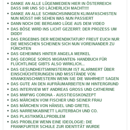
DANKE AN ALLE LÜGENMEDIEN HIER IN ÖSTERREICH
DASS IHR UNS SO LÄCHERLICH MACHT!!!!
DANKE AN ALLE SCHWACHSINNIGEN KLIMAFASCHISTEN
NUN MÜSST IHR SEHEN WAS NUN PASSIERT
DANN NOCH DIE BERGAMO LÜGE AUS DEM VIDEO
DAS BÖSE WIRD INS LICHT GEZERRT: DER PROZESS UM
DIDDY
DAS ERGEBNIS DER MEDIENDIKTATUR? FREUT EUCH NUR
DIE MENSCHEN SCHEINEN SICH NUN VOREINANDER ZU
FÜRCHTEN
DAS GEHEIMNIS HINTER ANGELA MERKEL
DAS GEORGE SOROS MIGRANTEN- HANDBUCH FÜR
FLÜCHTLINGE GIBTS ALSO WIRKLICH...
DAS GESUNDHEITSMINISTERIUM IST ALARMIERT ÜBER
EINSCHÜCHTERUNGEN UND MISSTÄNDE VON
KRANKENSCHWESTERN WENN SIE DIE WAHRHEIT SAGEN
DAS GUTE AN DEN AUFRÄUMARBEITEN IM HINTERGRUND
DAS INTERVIEW MIT ANDREAS GROSS UND CATHERINE
DAS MWFWG CORONA - AUSSTIEGSKONZEPT
DAS MÄRCHEN VOM FISCHER UND SEINER FRAU
DAS MÄRCHEN VON HÄNSEL UND GRETEL
DAS NARRENKABINETT LAUTERBACH UND CO.
DAS PLASTIKMÜLLPROBLEM
DAS PROBLEM WENN EINE IDEOLOGIE: DIE
FRANKFURTER SCHULE ZUR IDENTITÄT WURDE