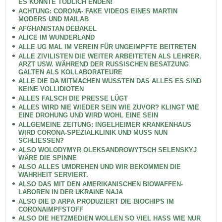
ES KÖNNTE TÖDLICH ENDEN!
ACHTUNG: CORONA- FAKE VIDEOS EINES MARTIN
MODERS UND MAILAB
AFGHANISTAN DEBAKEL
ALICE IM WUNDERLAND
ALLE UG MAL IM VEREIN FÜR UNGEIMPFTE BEITRETEN
ALLE ZIVILISTEN DIE WEITER ARBEITETEN ALS LEHRER,
ARZT USW. WÄHREND DER RUSSISCHEN BESATZUNG
GALTEN ALS KOLLABORATEURE
ALLE DIE DA MITMACHEN WUSSTEN DAS ALLES ES SIND
KEINE VOLLIDIOTEN
ALLES FALSCH DIE PRESSE LÜGT
ALLES WIRD NIE WIEDER SEIN WIE ZUVOR? KLINGT WIE
EINE DROHUNG UND WIRD WOHL EINE SEIN
ALLGEMEINE ZEITUNG: INGELHEIMER KRANKENHAUS
WIRD CORONA-SPEZIALKLINIK UND MUSS NUN
SCHLIESSEN?
ALSO WOLODYMYR OLEKSANDROWYTSCH SELENSKYJ
WÄRE DIE SPINNE
ALSO ALLES UMDREHEN UND WIR BEKOMMEN DIE
WAHRHEIT SERVIERT.
ALSO DAS MIT DEN AMERIKANISCHEN BIOWAFFEN-
LABOREN IN DER UKRAINE NAJA
ALSO DIE D ARPA PRODUZIERT DIE BIOCHIPS IM
CORONAIMPFSTOFF
ALSO DIE HETZMEDIEN WOLLEN SO VIEL HASS WIE NUR