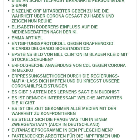
EINE AN SCHÜTTELFROST ERKRANKTE PERSON IN DER
S-BAHN
EINZELNE ORF MITARBEITER GEBEN ZU NIE DIE
WAHRHEIT ÜBER CORONA GESAGT ZU HABEN UND
ZEIGEN NUN REUHE
ELISABETH DODERERS EINFLUSS AUF DIE
MEDIENDEBATTEN NACH DER KI
EMMA ARTIKEL
ENTGIFTUNGSPROTOKOLL GEGEN GRAPHENOXID
RICARDO DELGRADO BIOESTADISTICO
EPSTEINS BILD VON BILL CLINTON IM BLAUEN KLEID MIT
STÖCKELSCHUHEN?
ERFOLGREICHE ANWENDUNG VON CDL GEGEN CORONA
IN MEXIKO
ERPRESSUNGSMETHODEN DURCH DIE REGIERUNGS-
MAFIA: LASS DICH IMPFEN UND DU KRIEGST UNSERE
CORONAHILFSLEISTUNGEN
ES GIBT 3 ARTEN DES LERNENS SAGT EIN BUDDHIST
ES IST DENNOCH INTERESSANT WELCHE ANTWORTEN
DIE KI GIBT
ES IST DIE ZEIT GEKOMMEN ALLE MEDIEN MIT DER
WAHRHEIT ZU KONFRONTIEREN
ES STELLT SICH DIE FRAGE WAS TUN IN EINEM
ZWERGENSTAAT? (AUCH IN DEUTSCHLAND)
EUTANASIEPROGRAMME IN DEN PFLEGEHEIMEN?
FAKTENJECKER ARBEITEN FÜR DIE IMPFFIRMEN UND