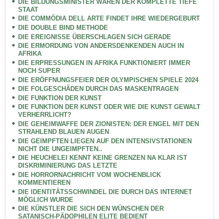
DIE BILDUNGSMINISTER WÄREN DER KOMPLETTE TIEFE
STAAT
DIE COMMÖDIA DELL ARTE FINDET IHRE WIEDERGEBURT
DIE DOUBLE BIND METHODE
DIE EREIGNISSE ÜBERSCHLAGEN SICH GERADE
DIE ERMORDUNG VON ANDERSDENKENDEN AUCH IN
AFRIKA
DIE ERPRESSUNGEN IN AFRIKA FUNKTIONIERT IMMER
NOCH SUPER
DIE ERÖFFNUNGSFEIER DER OLYMPISCHEN SPIELE 2024
DIE FOLGESCHÄDEN DURCH DAS MASKENTRAGEN
DIE FUNKTION DER KUNST
DIE FUNKTION DER KUNST ODER WIE DIE KUNST GEWALT
VERHERRLICHT?
DIE GEHEIMWAFFE DER ZIONISTEN: DER ENGEL MIT DEN
STRAHLEND BLAUEN AUGEN
DIE GEIMPFTEN LIEGEN AUF DEN INTENSIVSTATIONEN
NICHT DIE UNGEIMPFTEN..
DIE HEUCHELEI KENNT KEINE GRENZEN NA KLAR IST
DISKRIMINIERUNG DAS LETZTE
DIE HORRORNACHRICHT VOM WOCHENBLICK
KOMMENTIEREN
DIE IDENTITÄTSSCHWINDEL DIE DURCH DAS INTERNET
MÖGLICH WURDE
DIE KÜNSTLER DIE SICH DEN WÜNSCHEN DER
SATANISCH-PÄDOPHILEN ELITE BEDIENT