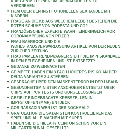
KRIEGEN MILLIONEN UM DIE WAHRHEITEN ZU
VERDREHEN
FILM ÜBER DEN INSTITUTIONELLEN SEXHANDEL MIT
KINDERN
FRAGE AN DIE KI: AUS WELCHEM LEDER BESTEHEN DIE
ROTEN SCHUHE VON PODESTA UND CO?
FRANZÖSISCHER EXPERTE WARNT EINDRINGLICH VOR
CORONAIMPFUNG VON PFIZER
FRAU BAERBOCK UND DIE
WOHLSTANDSVERWARLOSUNG ARTIKEL VON DER NEUEN
ZÜRICHER ZEITUNG
FRAU PAMELA RENDI-WAGNER SIEHT DIE IMPFSKANDALE
IN DEN PFLEGEHEIMEN UND IST ENTSETZT?
GEDANKE ZU WEIHNACHTEN
GEIMPFTE HABEN EIN 3 FACH HÖHERES RISIKO AN DER
DELTA VARIANTE ZU STERBEN
GESPRÄCHE ÜBER DEN MASKENTERROR IN DER U-BAHN
GESUNDHEITSMINISTER ANSCHOBER ENTSETZT ÜBER
CHIPS AUF PCR TESTS UND GURGELLÖSUNGEN
GEZIELT EINGEBRACHTE KREBSZELLEN IN
IMPFSTOFFEN (MMR) ENTDECKT
GOR RASSADIN WER IST DER NOCHMAL?
GRATULATION DIE SATANISTEN KONTROLLIEREN DAS
SPIEL UND ALLE MACHEN MIT SUPER
HABEN SIE DIE HILLARY CLINTON SCHON VOR EIN
MILITÄRTRIBUNAL GESTELLT?