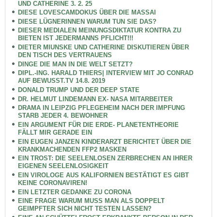
UND CATHERINE 3. 2. 25
DIESE LOVESCAMDOKUS ÜBER DIE MASSAI
DIESE LÜGNERINNEN WARUM TUN SIE DAS?
DIESER MEDIALEN MEINUNGSDIKTATUR KONTRA ZU
BIETEN IST JEDERMANNS PFLICHT!!!
DIETER MIUNSKE UND CATHERINE DISKUTIEREN ÜBER
DEN TISCH DES VERTRAUENS
DINGE DIE MAN IN DIE WELT SETZT?
DIPL.-ING. HARALD THIERS| INTERVIEW MIT JO CONRAD
AUF BEWUSST.TV 14.8. 2019
DONALD TRUMP UND DER DEEP STATE
DR. HELMUT LINDEMANN EX- NASA MITARBEITER
DRAMA IN LEIPZIG PFLEGEHEIM NACH DER IMPFUNG
STARB JEDER 4. BEWOHNER
EIN ARGUMENT FÜR DIE ERDE- PLANETENTHEORIE
FÄLLT MIR GERADE EIN
EIN EUGEN JANZEN KINDERARZT BERICHTET ÜBER DIE
KRANKMACHENDEN FFP2 MASKEN
EIN TROST: DIE SEELENLOSEN ZERBRECHEN AN IHRER
EIGENEN SEELENLOSIGKEIT
EIN VIROLOGE AUS KALIFORNIEN BESTÄTIGT ES GIBT
KEINE CORONAVIREN!
EIN LETZTER GEDANKE ZU CORONA
EINE FRAGE WARUM MUSS MAN ALS DOPPELT
GEIMPFTER SICH NICHT TESTEN LASSEN?