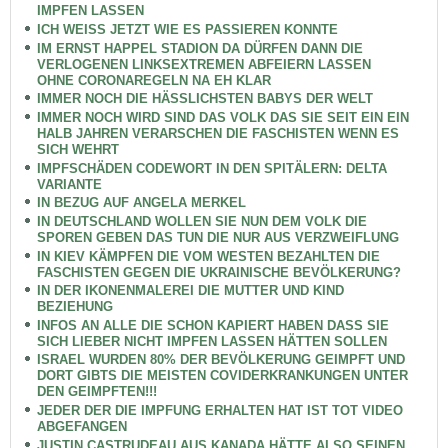
IMPFEN LASSEN
ICH WEISS JETZT WIE ES PASSIEREN KONNTE
IM ERNST HAPPEL STADION DA DÜRFEN DANN DIE
VERLOGENEN LINKSEXTREMEN ABFEIERN LASSEN
OHNE CORONAREGELN NA EH KLAR
IMMER NOCH DIE HÄSSLICHSTEN BABYS DER WELT
IMMER NOCH WIRD SIND DAS VOLK DAS SIE SEIT EIN EIN
HALB JAHREN VERARSCHEN DIE FASCHISTEN WENN ES
SICH WEHRT
IMPFSCHÄDEN CODEWORT IN DEN SPITÄLERN: DELTA
VARIANTE
IN BEZUG AUF ANGELA MERKEL
IN DEUTSCHLAND WOLLEN SIE NUN DEM VOLK DIE
SPOREN GEBEN DAS TUN DIE NUR AUS VERZWEIFLUNG
IN KIEV KÄMPFEN DIE VOM WESTEN BEZAHLTEN DIE
FASCHISTEN GEGEN DIE UKRAINISCHE BEVÖLKERUNG?
IN DER IKONENMALEREI DIE MUTTER UND KIND
BEZIEHUNG
INFOS AN ALLE DIE SCHON KAPIERT HABEN DASS SIE
SICH LIEBER NICHT IMPFEN LASSEN HÄTTEN SOLLEN
ISRAEL WURDEN 80% DER BEVÖLKERUNG GEIMPFT UND
DORT GIBTS DIE MEISTEN COVIDERKRANKUNGEN UNTER
DEN GEIMPFTEN!!!
JEDER DER DIE IMPFUNG ERHALTEN HAT IST TOT VIDEO
ABGEFANGEN
JUSTIN CASTRUDEAU AUS KANADA HÄTTE ALSO SEINEN