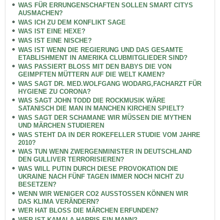
WAS FÜR ERRUNGENSCHAFTEN SOLLEN SMART CITYS
AUSMACHEN?
WAS ICH ZU DEM KONFLIKT SAGE
WAS IST EINE HEXE?
WAS IST EINE NISCHE?
WAS IST WENN DIE REGIERUNG UND DAS GESAMTE
ETABLISHMENT IN AMERIKA CLUBMITGLIEDER SIND?
WAS PASSIERT BLOSS MIT DEN BABYS DIE VON
GEIMPFTEN MÜTTERN AUF DIE WELT KAMEN?
WAS SAGT DR. MED.WOLFGANG WODARG,FACHARZT FÜR
HYGIENE ZU CORONA?
WAS SAGT JOHN TODD DIE ROCKMUSIK WÄRE
SATANISCH DIE MAN IN MANCHEN KIRCHEN SPIELT?
WAS SAGT DER SCHAMANE WIR MÜSSEN DIE MYTHEN
UND MÄRCHEN STUDIEREN
WAS STEHT DA IN DER ROKEFELLER STUDIE VOM JAHRE
2010?
WAS TUN WENN ZWERGENMINISTER IN DEUTSCHLAND
DEN GULLIVER TERRORISIEREN?
WAS WILL PUTIN DURCH DIESE PROVOKATION DIE
UKRAINE NACH FÜNF TAGEN IMMER NOCH NICHT ZU
BESETZEN?
WENN WIR WENIGER CO2 AUSSTOSSEN KÖNNEN WIR
DAS KLIMA VERÄNDERN?
WER HAT BLOSS DIE MÄRCHEN ERFUNDEN?
WER IST KAMALA HARRIS EIN MANN?