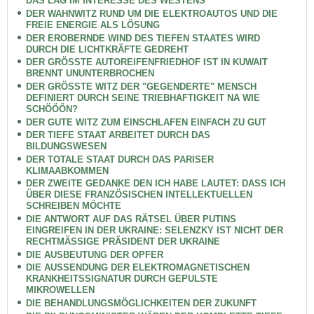
DAS LAG IM INTERESSE DES WESTENS
DER WAHNWITZ RUND UM DIE ELEKTROAUTOS UND DIE
FREIE ENERGIE ALS LÖSUNG
DER EROBERNDE WIND DES TIEFEN STAATES WIRD
DURCH DIE LICHTKRÄFTE GEDREHT
DER GRÖSSTE AUTOREIFENFRIEDHOF IST IN KUWAIT
BRENNT UNUNTERBROCHEN
DER GRÖSSTE WITZ DER "GEGENDERTE" MENSCH
DEFINIERT DURCH SEINE TRIEBHAFTIGKEIT NA WIE
SCHÖÖÖN?
DER GUTE WITZ ZUM EINSCHLAFEN EINFACH ZU GUT
DER TIEFE STAAT ARBEITET DURCH DAS
BILDUNGSWESEN
DER TOTALE STAAT DURCH DAS PARISER
KLIMAABKOMMEN
DER ZWEITE GEDANKE DEN ICH HABE LAUTET: DASS ICH
ÜBER DIESE FRANZÖSISCHEN INTELLEKTUELLEN
SCHREIBEN MÖCHTE
DIE ANTWORT AUF DAS RÄTSEL ÜBER PUTINS
EINGREIFEN IN DER UKRAINE: SELENZKY IST NICHT DER
RECHTMÄSSIGE PRÄSIDENT DER UKRAINE
DIE AUSBEUTUNG DER OPFER
DIE AUSSENDUNG DER ELEKTROMAGNETISCHEN
KRANKHEITSSIGNATUR DURCH GEPULSTE
MIKROWELLEN
DIE BEHANDLUNGSMÖGLICHKEITEN DER ZUKUNFT