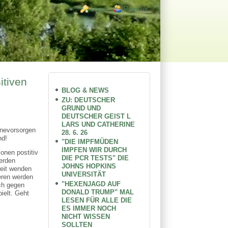
Login links
Login
Register
itiven
BLOG & NEWS
ZU: DEUTSCHER
GRUND UND
DEUTSCHER GEIST L
LARS UND CATHERINE
enevorsorgen
28. 6. 26
nd!
"DIE IMPFMÜDEN
IMPFEN WIR DURCH
onen postitiv
DIE PCR TESTS" DIE
erden
JOHNS HOPKINS
keit wenden
UNIVERSITÄT
ieren werden
"HEXENJAGD AUF
ch gegen
DONALD TRUMP" MAL
ielt. Geht
LESEN FÜR ALLE DIE
ES IMMER NOCH
NICHT WISSEN
SOLLTEN