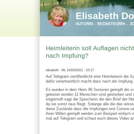
Direkt zum Inhalt
Skip to search
Elisabeth Do
AUTORIN - REDAKTEURIN - J
Heimleiterin soll Auflagen nich
nach Impfung?
elisabeth
- Mi, 10/03/2021 - 23:17
Auf Telegram veröffentlicht eine Heimleiterin die
dafür verantwortlich macht dass nach der Impfung 
Es wurden in dem Heim 86 Senioren geimpft die vo
getestet worden 11 Menschen sind gestorben und 
totgeimoft sagt die Sprecherin die den Brief der Hei
da sie sonst raus fliegt. Solange alle die das wis
diese Zustände dass die Impfungen erst Corona ver
ihren Willen geimpft werden zum Beispiel einfach n
mal auf Telegram und schaut euch dieses Video an, 