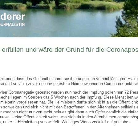
derer
OURNALISTIN
t erfüllen und wäre der Grund für die Coronapos
 Schikanen dass das Gesundheitsamt sie ihre angeblich vernachlässigten Hygi
so und so viele zuvor negativ getestete Heimbewohner an Corona erkrankt si
rher Coronanegativ getestet wurden nun nach der Impfung sollen nun 72 Pers
sechs liegen im Sterben das 5 Wochen nach der Impfung. Diese Menschen w
mleiterin vorgelsesen hat. Die Heimleiterin durfte sich nicht an die Öffentlich
sen schweigen und sich nicht mit den Betroffenen in den Altenheimen solidaris
ursachen nicht nur vertuscht nein es gibt dann auch Opfer nämlich die einfa
ur weil keine Öffentlichkeit weiss was sich da in den Altenheimen gerade absp
unter: ‼️ Heimleitung verzweifelt: Wichtiges Video verlinkt! auf youtube.