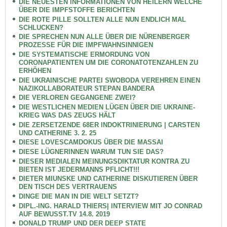
DIE NEUESTEN INFORMATIONEN VON HEILERN WELCHE
ÜBER DIE IMPFSTOFFE BERICHTEN
DIE ROTE PILLE SOLLTEN ALLE NUN ENDLICH MAL
SCHLUCKEN?
DIE SPRECHEN NUN ALLE ÜBER DIE NÜRENBERGER
PROZESSE FÜR DIE IMPFWAHNSINNIGEN
DIE SYSTEMATISCHE ERMORDUNG VON
CORONAPATIENTEN UM DIE CORONATOTENZAHLEN ZU
ERHÖHEN
DIE UKRAINISCHE PARTEI SWOBODA VEREHREN EINEN
NAZIKOLLABORATEUR STEPAN BANDERA
DIE VERLOREN GEGANGENE ZWEI?
DIE WESTLICHEN MEDIEN LÜGEN ÜBER DIE UKRAINE-
KRIEG WAS DAS ZEUGS HÄLT
DIE ZERSETZENDE 68ER INDOKTRINIERUNG | CARSTEN
UND CATHERINE 3. 2. 25
DIESE LOVESCAMDOKUS ÜBER DIE MASSAI
DIESE LÜGNERINNEN WARUM TUN SIE DAS?
DIESER MEDIALEN MEINUNGSDIKTATUR KONTRA ZU
BIETEN IST JEDERMANNS PFLICHT!!!
DIETER MIUNSKE UND CATHERINE DISKUTIEREN ÜBER
DEN TISCH DES VERTRAUENS
DINGE DIE MAN IN DIE WELT SETZT?
DIPL.-ING. HARALD THIERS| INTERVIEW MIT JO CONRAD
AUF BEWUSST.TV 14.8. 2019
DONALD TRUMP UND DER DEEP STATE