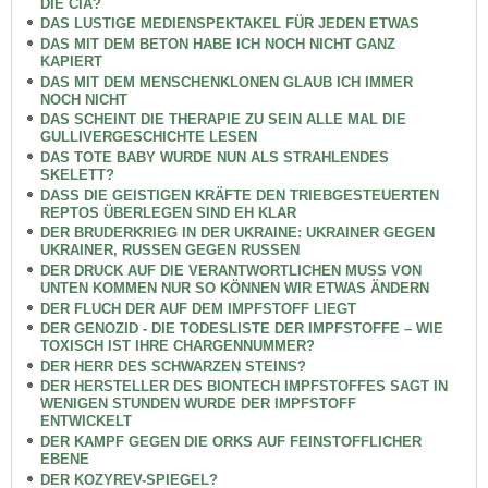
DIE CIA?
DAS LUSTIGE MEDIENSPEKTAKEL FÜR JEDEN ETWAS
DAS MIT DEM BETON HABE ICH NOCH NICHT GANZ
KAPIERT
DAS MIT DEM MENSCHENKLONEN GLAUB ICH IMMER
NOCH NICHT
DAS SCHEINT DIE THERAPIE ZU SEIN ALLE MAL DIE
GULLIVERGESCHICHTE LESEN
DAS TOTE BABY WURDE NUN ALS STRAHLENDES
SKELETT?
DASS DIE GEISTIGEN KRÄFTE DEN TRIEBGESTEUERTEN
REPTOS ÜBERLEGEN SIND EH KLAR
DER BRUDERKRIEG IN DER UKRAINE: UKRAINER GEGEN
UKRAINER, RUSSEN GEGEN RUSSEN
DER DRUCK AUF DIE VERANTWORTLICHEN MUSS VON
UNTEN KOMMEN NUR SO KÖNNEN WIR ETWAS ÄNDERN
DER FLUCH DER AUF DEM IMPFSTOFF LIEGT
DER GENOZID - DIE TODESLISTE DER IMPFSTOFFE – WIE
TOXISCH IST IHRE CHARGENNUMMER?
DER HERR DES SCHWARZEN STEINS?
DER HERSTELLER DES BIONTECH IMPFSTOFFES SAGT IN
WENIGEN STUNDEN WURDE DER IMPFSTOFF
ENTWICKELT
DER KAMPF GEGEN DIE ORKS AUF FEINSTOFFLICHER
EBENE
DER KOZYREV-SPIEGEL?