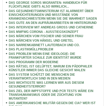
DAS GEORGE SOROS MIGRANTEN- HANDBUCH FÜR
FLÜCHTLINGE GIBTS ALSO WIRKLICH...
DAS GESUNDHEITSMINISTERIUM IST ALARMIERT ÜBER
EINSCHÜCHTERUNGEN UND MISSTÄNDE VON
KRANKENSCHWESTERN WENN SIE DIE WAHRHEIT SAGEN
DAS GUTE AN DEN AUFRÄUMARBEITEN IM HINTERGRUND
DAS INTERVIEW MIT ANDREAS GROSS UND CATHERINE
DAS MWFWG CORONA - AUSSTIEGSKONZEPT
DAS MÄRCHEN VOM FISCHER UND SEINER FRAU
DAS MÄRCHEN VON HÄNSEL UND GRETEL
DAS NARRENKABINETT LAUTERBACH UND CO.
DAS PLASTIKMÜLLPROBLEM
DAS PROBLEM WENN EINE IDEOLOGIE: DIE
FRANKFURTER SCHULE ZUR IDENTITÄT WURDE
DAS PROGRAMM DER MODERNE
DAS RÄTSEL IST GELÜFTET, WARUM EIN PÄDOPHILER
KÜNSTLER IMMER DAS GLEICHE GESICHT MALEN
DAS SYSTEM SCHÜTZT DIE MENSCHEN DIE
VERANTWORTLICH SIND IN DEN MEDIEN
DAS WICHTIGSTE WAS LERNEN WIR AUS DIESEM
GESUNDHEITSTERROR?
DAS ZIEL DER IMPFSTOFFE UND PCR TESTS WÄRE EIN
TRANSHUMANISMUS ODER DIE ZÜCHTUNG VON
MUTANTEN?
DAS AMERIKANISCHE MILITÄR GEGEN DIE CIA? WER IST