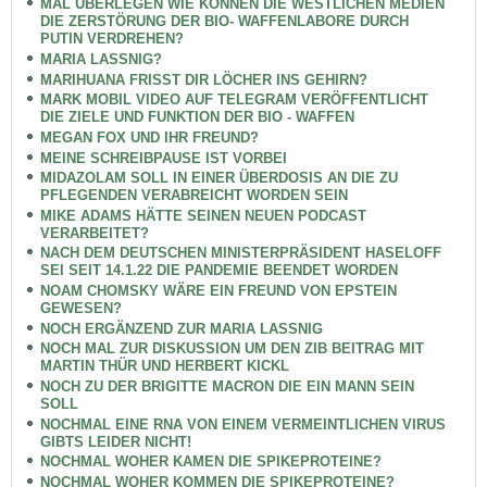
MAL ÜBERLEGEN WIE KÖNNEN DIE WESTLICHEN MEDIEN
DIE ZERSTÖRUNG DER BIO- WAFFENLABORE DURCH
PUTIN VERDREHEN?
MARIA LASSNIG?
MARIHUANA FRISST DIR LÖCHER INS GEHIRN?
MARK MOBIL VIDEO AUF TELEGRAM VERÖFFENTLICHT
DIE ZIELE UND FUNKTION DER BIO - WAFFEN
MEGAN FOX UND IHR FREUND?
MEINE SCHREIBPAUSE IST VORBEI
MIDAZOLAM SOLL IN EINER ÜBERDOSIS AN DIE ZU
PFLEGENDEN VERABREICHT WORDEN SEIN
MIKE ADAMS HÄTTE SEINEN NEUEN PODCAST
VERARBEITET?
NACH DEM DEUTSCHEN MINISTERPRÄSIDENT HASELOFF
SEI SEIT 14.1.22 DIE PANDEMIE BEENDET WORDEN
NOAM CHOMSKY WÄRE EIN FREUND VON EPSTEIN
GEWESEN?
NOCH ERGÄNZEND ZUR MARIA LASSNIG
NOCH MAL ZUR DISKUSSION UM DEN ZIB BEITRAG MIT
MARTIN THÜR UND HERBERT KICKL
NOCH ZU DER BRIGITTE MACRON DIE EIN MANN SEIN
SOLL
NOCHMAL EINE RNA VON EINEM VERMEINTLICHEN VIRUS
GIBTS LEIDER NICHT!
NOCHMAL WOHER KAMEN DIE SPIKEPROTEINE?
NOCHMAL WOHER KOMMEN DIE SPIKEPROTEINE?