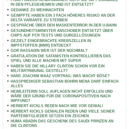
IN DEN PFLEGEHEIMEN UND IST ENTSETZT?
GEDANKE ZU WEIHNACHTEN
GEIMPFTE HABEN EIN 3 FACH HÖHERES RISIKO AN DER
DELTA VARIANTE ZU STERBEN
GESPRÄCHE ÜBER DEN MASKENTERROR IN DER U-BAHN
GESUNDHEITSMINISTER ANSCHOBER ENTSETZT ÜBER
CHIPS AUF PCR TESTS UND GURGELLÖSUNGEN
GEZIELT EINGEBRACHTE KREBSZELLEN IN
IMPFSTOFFEN (MMR) ENTDECKT
GOR RASSADIN WER IST DER NOCHMAL?
GRATULATION DIE SATANISTEN KONTROLLIEREN DAS
SPIEL UND ALLE MACHEN MIT SUPER
HABEN SIE DIE HILLARY CLINTON SCHON VOR EIN
MILITÄRTRIBUNAL GESTELLT?
HANS JOACHIM MAAZ VORTRAG: WAS MACHT BÖSE?
HASSPREDIGER SEBASTIAN BOHRN MENA DARF EINFACH
ALLES
HEIMLEITERIN SOLL AUFLAGEN NICHT ERFÜLLEN UND
WÄRE DER GRUND FÜR DIE CORONAPOSITIVEN NACH
IMPFUNG?
HERBERT KICKLS REDEN NACH WIE VOR GENIAL!
HERBERT KICKLS GENIALEN REDEN UND VIELE SEINER
PARTEIMITGLIEDER SETZEN EIN ZEICHEN
HUMA ABADIN DAS GESCHENK DES SAUDI PRINZEN AN
DIE CLINTONS