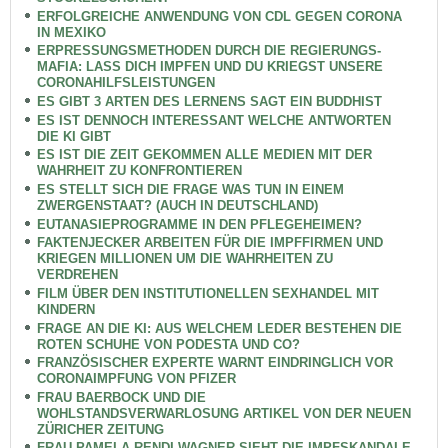
ERFOLGREICHE ANWENDUNG VON CDL GEGEN CORONA
IN MEXIKO
ERPRESSUNGSMETHODEN DURCH DIE REGIERUNGS-
MAFIA: LASS DICH IMPFEN UND DU KRIEGST UNSERE
CORONAHILFSLEISTUNGEN
ES GIBT 3 ARTEN DES LERNENS SAGT EIN BUDDHIST
ES IST DENNOCH INTERESSANT WELCHE ANTWORTEN
DIE KI GIBT
ES IST DIE ZEIT GEKOMMEN ALLE MEDIEN MIT DER
WAHRHEIT ZU KONFRONTIEREN
ES STELLT SICH DIE FRAGE WAS TUN IN EINEM
ZWERGENSTAAT? (AUCH IN DEUTSCHLAND)
EUTANASIEPROGRAMME IN DEN PFLEGEHEIMEN?
FAKTENJECKER ARBEITEN FÜR DIE IMPFFIRMEN UND
KRIEGEN MILLIONEN UM DIE WAHRHEITEN ZU
VERDREHEN
FILM ÜBER DEN INSTITUTIONELLEN SEXHANDEL MIT
KINDERN
FRAGE AN DIE KI: AUS WELCHEM LEDER BESTEHEN DIE
ROTEN SCHUHE VON PODESTA UND CO?
FRANZÖSISCHER EXPERTE WARNT EINDRINGLICH VOR
CORONAIMPFUNG VON PFIZER
FRAU BAERBOCK UND DIE
WOHLSTANDSVERWARLOSUNG ARTIKEL VON DER NEUEN
ZÜRICHER ZEITUNG
FRAU PAMELA RENDI-WAGNER SIEHT DIE IMPFSKANDALE