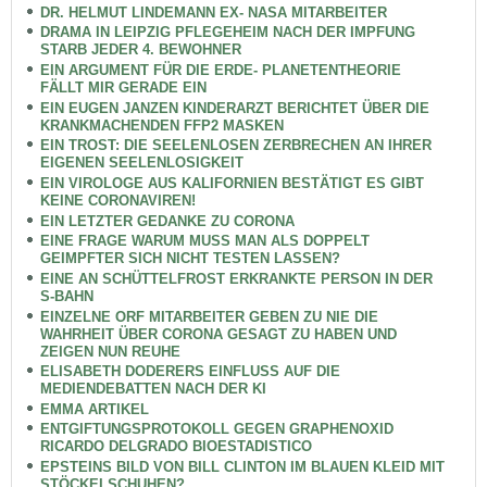
DR. HELMUT LINDEMANN EX- NASA MITARBEITER
DRAMA IN LEIPZIG PFLEGEHEIM NACH DER IMPFUNG
STARB JEDER 4. BEWOHNER
EIN ARGUMENT FÜR DIE ERDE- PLANETENTHEORIE
FÄLLT MIR GERADE EIN
EIN EUGEN JANZEN KINDERARZT BERICHTET ÜBER DIE
KRANKMACHENDEN FFP2 MASKEN
EIN TROST: DIE SEELENLOSEN ZERBRECHEN AN IHRER
EIGENEN SEELENLOSIGKEIT
EIN VIROLOGE AUS KALIFORNIEN BESTÄTIGT ES GIBT
KEINE CORONAVIREN!
EIN LETZTER GEDANKE ZU CORONA
EINE FRAGE WARUM MUSS MAN ALS DOPPELT
GEIMPFTER SICH NICHT TESTEN LASSEN?
EINE AN SCHÜTTELFROST ERKRANKTE PERSON IN DER
S-BAHN
EINZELNE ORF MITARBEITER GEBEN ZU NIE DIE
WAHRHEIT ÜBER CORONA GESAGT ZU HABEN UND
ZEIGEN NUN REUHE
ELISABETH DODERERS EINFLUSS AUF DIE
MEDIENDEBATTEN NACH DER KI
EMMA ARTIKEL
ENTGIFTUNGSPROTOKOLL GEGEN GRAPHENOXID
RICARDO DELGRADO BIOESTADISTICO
EPSTEINS BILD VON BILL CLINTON IM BLAUEN KLEID MIT
STÖCKELSCHUHEN?