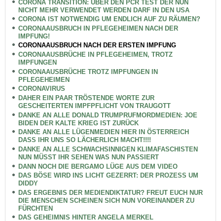
CORONA TRANSITION: ÜBER DEN PCR TEST DER NUN
NICHT MEHR VERWENDET WERDEN DARF IN DEN USA
CORONA IST NOTWENDIG UM ENDLICH AUF ZU RÄUMEN?
CORONAAUSBRUCH IN PFLEGEHEIMEN NACH DER
IMPFUNG!
CORONAAUSBRUCH NACH DER ERSTEN IMPFUNG
CORONAAUSBRÜCHE IN PFLEGEHEIMEN, TROTZ
IMPFUNGEN
CORONAAUSBRÜCHE TROTZ IMPFUNGEN IN
PFLEGEHEIMEN
CORONAVIRUS
DAHER EIN PAAR TRÖSTENDE WORTE ZUR
GESCHEITERTEN IMPFPFLICHT VON TRAUGOTT
DANKE AN ALLE DONALD TRUMPRUFMORDMEDIEN: JOE
BIDEN DER KALTE KRIEG IST ZURÜCK
DANKE AN ALLE LÜGENMEDIEN HIER IN ÖSTERREICH
DASS IHR UNS SO LÄCHERLICH MACHT!!!!
DANKE AN ALLE SCHWACHSINNIGEN KLIMAFASCHISTEN
NUN MÜSST IHR SEHEN WAS NUN PASSIERT
DANN NOCH DIE BERGAMO LÜGE AUS DEM VIDEO
DAS BÖSE WIRD INS LICHT GEZERRT: DER PROZESS UM
DIDDY
DAS ERGEBNIS DER MEDIENDIKTATUR? FREUT EUCH NUR
DIE MENSCHEN SCHEINEN SICH NUN VOREINANDER ZU
FÜRCHTEN
DAS GEHEIMNIS HINTER ANGELA MERKEL