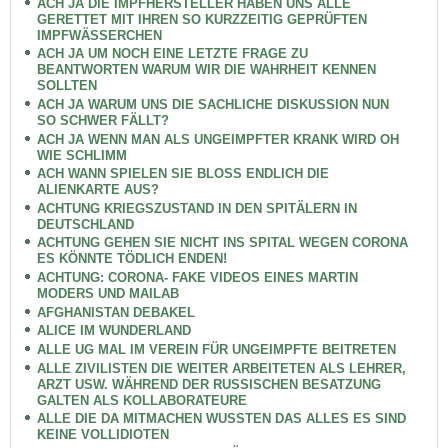
ACH JA DIE IMPFHERSTELLER HABEN UNS ALLE
GERETTET MIT IHREN SO KURZZEITIG GEPRÜFTEN
IMPFWÄSSERCHEN
ACH JA UM NOCH EINE LETZTE FRAGE ZU
BEANTWORTEN WARUM WIR DIE WAHRHEIT KENNEN
SOLLTEN
ACH JA WARUM UNS DIE SACHLICHE DISKUSSION NUN
SO SCHWER FÄLLT?
ACH JA WENN MAN ALS UNGEIMPFTER KRANK WIRD OH
WIE SCHLIMM
ACH WANN SPIELEN SIE BLOSS ENDLICH DIE
ALIENKARTE AUS?
ACHTUNG KRIEGSZUSTAND IN DEN SPITÄLERN IN
DEUTSCHLAND
ACHTUNG GEHEN SIE NICHT INS SPITAL WEGEN CORONA
ES KÖNNTE TÖDLICH ENDEN!
ACHTUNG: CORONA- FAKE VIDEOS EINES MARTIN
MODERS UND MAILAB
AFGHANISTAN DEBAKEL
ALICE IM WUNDERLAND
ALLE UG MAL IM VEREIN FÜR UNGEIMPFTE BEITRETEN
ALLE ZIVILISTEN DIE WEITER ARBEITETEN ALS LEHRER,
ARZT USW. WÄHREND DER RUSSISCHEN BESATZUNG
GALTEN ALS KOLLABORATEURE
ALLE DIE DA MITMACHEN WUSSTEN DAS ALLES ES SIND
KEINE VOLLIDIOTEN