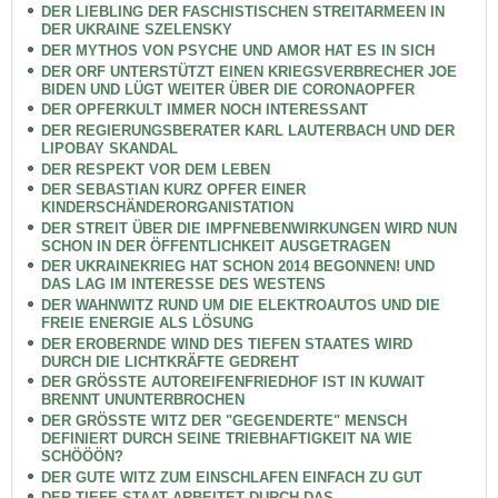
DER LIEBLING DER FASCHISTISCHEN STREITARMEEN IN
DER UKRAINE SZELENSKY
DER MYTHOS VON PSYCHE UND AMOR HAT ES IN SICH
DER ORF UNTERSTÜTZT EINEN KRIEGSVERBRECHER JOE
BIDEN UND LÜGT WEITER ÜBER DIE CORONAOPFER
DER OPFERKULT IMMER NOCH INTERESSANT
DER REGIERUNGSBERATER KARL LAUTERBACH UND DER
LIPOBAY SKANDAL
DER RESPEKT VOR DEM LEBEN
DER SEBASTIAN KURZ OPFER EINER
KINDERSCHÄNDERORGANISTATION
DER STREIT ÜBER DIE IMPFNEBENWIRKUNGEN WIRD NUN
SCHON IN DER ÖFFENTLICHKEIT AUSGETRAGEN
DER UKRAINEKRIEG HAT SCHON 2014 BEGONNEN! UND
DAS LAG IM INTERESSE DES WESTENS
DER WAHNWITZ RUND UM DIE ELEKTROAUTOS UND DIE
FREIE ENERGIE ALS LÖSUNG
DER EROBERNDE WIND DES TIEFEN STAATES WIRD
DURCH DIE LICHTKRÄFTE GEDREHT
DER GRÖSSTE AUTOREIFENFRIEDHOF IST IN KUWAIT
BRENNT UNUNTERBROCHEN
DER GRÖSSTE WITZ DER "GEGENDERTE" MENSCH
DEFINIERT DURCH SEINE TRIEBHAFTIGKEIT NA WIE
SCHÖÖÖN?
DER GUTE WITZ ZUM EINSCHLAFEN EINFACH ZU GUT
DER TIEFE STAAT ARBEITET DURCH DAS