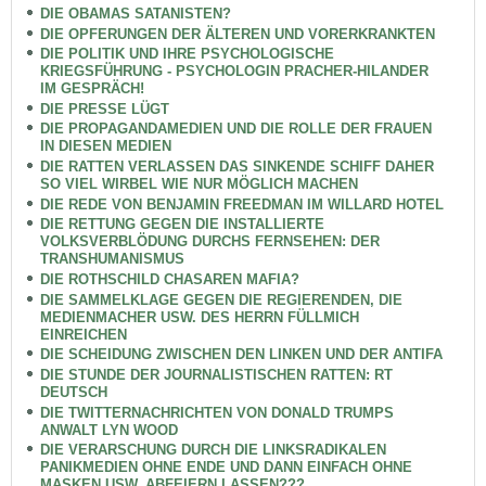
DIE OBAMAS SATANISTEN?
DIE OPFERUNGEN DER ÄLTEREN UND VORERKRANKTEN
DIE POLITIK UND IHRE PSYCHOLOGISCHE
KRIEGSFÜHRUNG - PSYCHOLOGIN PRACHER-HILANDER
IM GESPRÄCH!
DIE PRESSE LÜGT
DIE PROPAGANDAMEDIEN UND DIE ROLLE DER FRAUEN
IN DIESEN MEDIEN
DIE RATTEN VERLASSEN DAS SINKENDE SCHIFF DAHER
SO VIEL WIRBEL WIE NUR MÖGLICH MACHEN
DIE REDE VON BENJAMIN FREEDMAN IM WILLARD HOTEL
DIE RETTUNG GEGEN DIE INSTALLIERTE
VOLKSVERBLÖDUNG DURCHS FERNSEHEN: DER
TRANSHUMANISMUS
DIE ROTHSCHILD CHASAREN MAFIA?
DIE SAMMELKLAGE GEGEN DIE REGIERENDEN, DIE
MEDIENMACHER USW. DES HERRN FÜLLMICH
EINREICHEN
DIE SCHEIDUNG ZWISCHEN DEN LINKEN UND DER ANTIFA
DIE STUNDE DER JOURNALISTISCHEN RATTEN: RT
DEUTSCH
DIE TWITTERNACHRICHTEN VON DONALD TRUMPS
ANWALT LYN WOOD
DIE VERARSCHUNG DURCH DIE LINKSRADIKALEN
PANIKMEDIEN OHNE ENDE UND DANN EINFACH OHNE
MASKEN USW. ABFEIERN LASSEN???