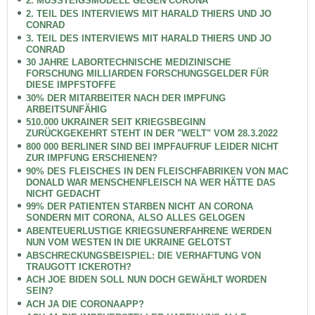
2. MUSSTEIGSMODELL GEGEN CORONA
2. TEIL DES INTERVIEWS MIT HARALD THIERS UND JO
CONRAD
3. TEIL DES INTERVIEWS MIT HARALD THIERS UND JO
CONRAD
30 JAHRE LABORTECHNISCHE MEDIZINISCHE
FORSCHUNG MILLIARDEN FORSCHUNGSGELDER FÜR
DIESE IMPFSTOFFE
30% DER MITARBEITER NACH DER IMPFUNG
ARBEITSUNFÄHIG
510.000 UKRAINER SEIT KRIEGSBEGINN
ZURÜCKGEKEHRT STEHT IN DER "WELT" VOM 28.3.2022
800 000 BERLINER SIND BEI IMPFAUFRUF LEIDER NICHT
ZUR IMPFUNG ERSCHIENEN?
90% DES FLEISCHES IN DEN FLEISCHFABRIKEN VON MAC
DONALD WAR MENSCHENFLEISCH NA WER HÄTTE DAS
NICHT GEDACHT
99% DER PATIENTEN STARBEN NICHT AN CORONA
SONDERN MIT CORONA, ALSO ALLES GELOGEN
ABENTEUERLUSTIGE KRIEGSUNERFAHRENE WERDEN
NUN VOM WESTEN IN DIE UKRAINE GELOTST
ABSCHRECKUNGSBEISPIEL: DIE VERHAFTUNG VON
TRAUGOTT ICKEROTH?
ACH JOE BIDEN SOLL NUN DOCH GEWÄHLT WORDEN
SEIN?
ACH JA DIE CORONAAPP?