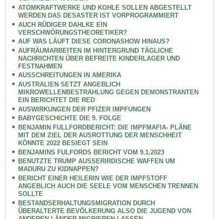
ATOMKRAFTWERKE UND KOHLE SOLLEN ABGESTELLT
WERDEN DAS DESASTER IST VORPROGRAMMIERT
AUCH RÜDIGER DAHLKE EIN
VERSCHWÖRUNGSTHEORETIKER?
AUF WAS LÄUFT DIESE CORONASHOW HINAUS?
AUFRÄUMARBEITEN IM HINTERGRUND TÄGLICHE
NACHRICHTEN ÜBER BEFREITE KINDERLAGER UND
FESTNAHMEN
AUSSCHREITUNGEN IN AMERIKA
AUSTRALIEN SETZT ANGEBLICH
MIKROWELLENBESTRAHLUNG GEGEN DEMONSTRANTEN
EIN BERICHTET DIE RED
AUSWIRKUNGEN DER PFIZER IMPFUNGEN
BABYGESCHICHTE DIE 9. FOLGE
BENJAMIN FULLFORDBERICHT: DIE IMPFMAFIA- PLÄNE
MIT DEM ZIEL DER AUSROTTUNG DER MENSCHHEIT
KÖNNTE 2022 BESIEGT SEIN
BENJAMINS FULFORDS BERICHT VOM 9.1.2023
BENUTZTE TRUMP AUSSERIRDISCHE WAFFEN UM
MADURU ZU KIDNAPPEN?
BERICHT EINER HEILERIN WIE DER IMPFSTOFF
ANGEBLICH AUCH DIE SEELE VOM MENSCHEN TRENNEN
SOLLTE
BESTANDSERHALTUNGSMIGRATION DURCH
ÜBERALTERTE BEVÖLKERUNG ALSO DIE JUGEND VON
ANDEREN LÄNDER MIGRIEREN LASSEN