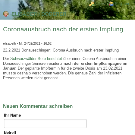
Direkt zum Inhalt
Skip to search
Login links
Login
Register
ELISABETH DODERER
Coronaausbruch nach der ersten Impfung
elisabeth
- Mi, 24/02/2021 - 16:52
22.2.2021 Donaueschingen: Corona Ausbruch nach erster Impfung
Der
Schwarzwälder Bote berichtet
über einen Corona Ausbruch in einer
Donaueschinger Seniorenresidenz
nach der ersten Impfkampagne im
Januar.
Der geplante Impftermin für die zweite Dosis am 13.02.2021
musste deshalb verschoben werden. Die genaue Zahl der Infizierten
Personen werden nicht genannt.
Neuen Kommentar schreiben
Ihr Name
Betreff