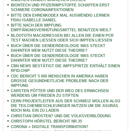
BIONTECH UND PFIZERIMPSTOFFE SCHAFFEN ERST
SCHWERE CORONAINFEKTIONEN
BITTE DEN EHRENKODEX MAL AUSWENDIG LERNEN
FRAU ISABELLE DANIEL
BITTE NACH DER IMPFUNG
EMPFÄNGNISVERHÜTUNGSMITTEL BENUTZEN WEIL?
BLOOTOTH MACADRESSEN BEI ALLEN DIE EINEN PCR
TEST MACHEN LIESSEN ODER SICH IMPFEN LIESSEN
BUCH ÜBER DIE GENDERIDEOLOGIE WAS STECKT
DAHINTER WEM NUTZT DIESE THEORIE?
BUCH ÜBER DIE GENDERIDEOLOGIE WAS STECKT
DAHINTER WEM NUTZT DIESE THEORIE?
CBN NEWS BESTÄTIGT DIE IMPFSPRITZE ENTHÄLT EINEN
RFID-CHIP
CDC BERICHT 5 000 MENSCHEN IN AMERIKA HABEN
GROSSE GESUNDHEITLICHE PROBLEME NACH DER
IMPFUNG
CARSTEN PÖTTER UND DER WEG DES ERWACHSEN
WERDENS UM FRIEDEN ZU STIFTEN
CERN PROJEKTLEITER AUS DER SCHWEIZ WOLLEN ALSO
DIE TEILCHENBESCHLEUNIGER NUTZEN UM DIE ASURAS
NOCH MAL EIN ZU LADEN
CHRISTIAN DROSTEN? UND DIE VOLKSVERBLÖDUNG
CHRISTOPH HÖRSTEL BERICHT NR.35
CORONA = DIGITALE TRANSFORMATION?