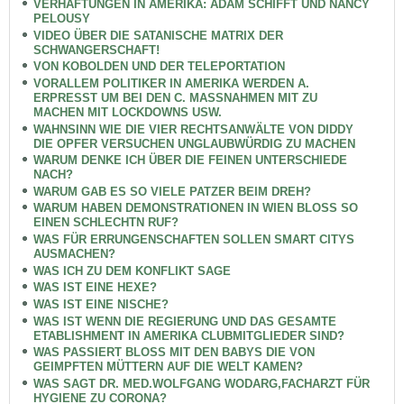
VERHAFTUNGEN IN AMERIKA: ADAM SCHIFFT UND NANCY
PELOUSY
VIDEO ÜBER DIE SATANISCHE MATRIX DER
SCHWANGERSCHAFT!
VON KOBOLDEN UND DER TELEPORTATION
VORALLEM POLITIKER IN AMERIKA WERDEN A.
ERPRESST UM BEI DEN C. MASSNAHMEN MIT ZU
MACHEN MIT LOCKDOWNS USW.
WAHNSINN WIE DIE VIER RECHTSANWÄLTE VON DIDDY
DIE OPFER VERSUCHEN UNGLAUBWÜRDIG ZU MACHEN
WARUM DENKE ICH ÜBER DIE FEINEN UNTERSCHIEDE
NACH?
WARUM GAB ES SO VIELE PATZER BEIM DREH?
WARUM HABEN DEMONSTRATIONEN IN WIEN BLOSS SO
EINEN SCHLECHTN RUF?
WAS FÜR ERRUNGENSCHAFTEN SOLLEN SMART CITYS
AUSMACHEN?
WAS ICH ZU DEM KONFLIKT SAGE
WAS IST EINE HEXE?
WAS IST EINE NISCHE?
WAS IST WENN DIE REGIERUNG UND DAS GESAMTE
ETABLISHMENT IN AMERIKA CLUBMITGLIEDER SIND?
WAS PASSIERT BLOSS MIT DEN BABYS DIE VON
GEIMPFTEN MÜTTERN AUF DIE WELT KAMEN?
WAS SAGT DR. MED.WOLFGANG WODARG,FACHARZT FÜR
HYGIENE ZU CORONA?