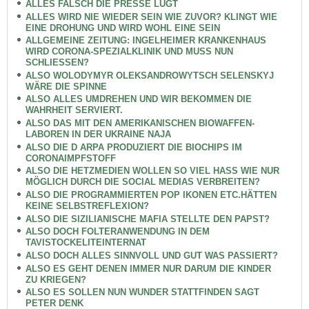
ALLES FALSCH DIE PRESSE LÜGT
ALLES WIRD NIE WIEDER SEIN WIE ZUVOR? KLINGT WIE
EINE DROHUNG UND WIRD WOHL EINE SEIN
ALLGEMEINE ZEITUNG: INGELHEIMER KRANKENHAUS
WIRD CORONA-SPEZIALKLINIK UND MUSS NUN
SCHLIESSEN?
ALSO WOLODYMYR OLEKSANDROWYTSCH SELENSKYJ
WÄRE DIE SPINNE
ALSO ALLES UMDREHEN UND WIR BEKOMMEN DIE
WAHRHEIT SERVIERT.
ALSO DAS MIT DEN AMERIKANISCHEN BIOWAFFEN-
LABOREN IN DER UKRAINE NAJA
ALSO DIE D ARPA PRODUZIERT DIE BIOCHIPS IM
CORONAIMPFSTOFF
ALSO DIE HETZMEDIEN WOLLEN SO VIEL HASS WIE NUR
MÖGLICH DURCH DIE SOCIAL MEDIAS VERBREITEN?
ALSO DIE PROGRAMMIERTEN POP IKONEN ETC.HÄTTEN
KEINE SELBSTREFLEXION?
ALSO DIE SIZILIANISCHE MAFIA STELLTE DEN PAPST?
ALSO DOCH FOLTERANWENDUNG IN DEM
TAVISTOCKELITEINTERNAT
ALSO DOCH ALLES SINNVOLL UND GUT WAS PASSIERT?
ALSO ES GEHT DENEN IMMER NUR DARUM DIE KINDER
ZU KRIEGEN?
ALSO ES SOLLEN NUN WUNDER STATTFINDEN SAGT
PETER DENK