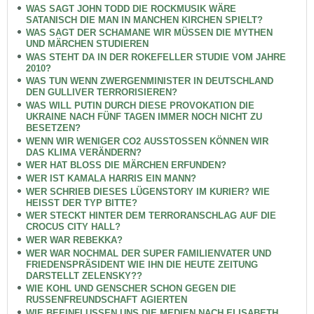
WAS SAGT JOHN TODD DIE ROCKMUSIK WÄRE
SATANISCH DIE MAN IN MANCHEN KIRCHEN SPIELT?
WAS SAGT DER SCHAMANE WIR MÜSSEN DIE MYTHEN
UND MÄRCHEN STUDIEREN
WAS STEHT DA IN DER ROKEFELLER STUDIE VOM JAHRE
2010?
WAS TUN WENN ZWERGENMINISTER IN DEUTSCHLAND
DEN GULLIVER TERRORISIEREN?
WAS WILL PUTIN DURCH DIESE PROVOKATION DIE
UKRAINE NACH FÜNF TAGEN IMMER NOCH NICHT ZU
BESETZEN?
WENN WIR WENIGER CO2 AUSSTOSSEN KÖNNEN WIR
DAS KLIMA VERÄNDERN?
WER HAT BLOSS DIE MÄRCHEN ERFUNDEN?
WER IST KAMALA HARRIS EIN MANN?
WER SCHRIEB DIESES LÜGENSTORY IM KURIER? WIE
HEISST DER TYP BITTE?
WER STECKT HINTER DEM TERRORANSCHLAG AUF DIE
CROCUS CITY HALL?
WER WAR REBEKKA?
WER WAR NOCHMAL DER SUPER FAMILIENVATER UND
FRIEDENSPRÄSIDENT WIE IHN DIE HEUTE ZEITUNG
DARSTELLT ZELENSKY??
WIE KOHL UND GENSCHER SCHON GEGEN DIE
RUSSENFREUNDSCHAFT AGIERTEN
WIE BEEINFLUSSEN UNS DIE MEDIEN NACH ELISABETH