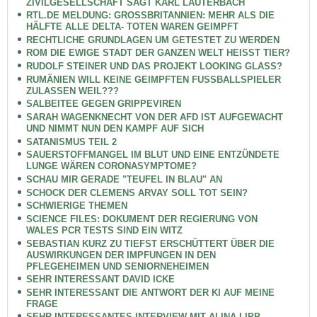
ZIVILGESELLSCHAFT SAGT KARL LAUTERBACH
RTL.DE MELDUNG: GROSSBRITANNIEN: MEHR ALS DIE
HÄLFTE ALLE DELTA- TOTEN WAREN GEIMPFT
RECHTLICHE GRUNDLAGEN UM GETESTET ZU WERDEN
ROM DIE EWIGE STADT DER GANZEN WELT HEISST TIER?
RUDOLF STEINER UND DAS PROJEKT LOOKING GLASS?
RUMÄNIEN WILL KEINE GEIMPFTEN FUSSBALLSPIELER
ZULASSEN WEIL???
SALBEITEE GEGEN GRIPPEVIREN
SARAH WAGENKNECHT VON DER AFD IST AUFGEWACHT
UND NIMMT NUN DEN KAMPF AUF SICH
SATANISMUS TEIL 2
SAUERSTOFFMANGEL IM BLUT UND EINE ENTZÜNDETE
LUNGE WÄREN CORONASYMPTOME?
SCHAU MIR GERADE "TEUFEL IN BLAU" AN
SCHOCK DER CLEMENS ARVAY SOLL TOT SEIN?
SCHWIERIGE THEMEN
SCIENCE FILES: DOKUMENT DER REGIERUNG VON
WALES PCR TESTS SIND EIN WITZ
SEBASTIAN KURZ ZU TIEFST ERSCHÜTTERT ÜBER DIE
AUSWIRKUNGEN DER IMPFUNGEN IN DEN
PFLEGEHEIMEN UND SENIORNEHEIMEN
SEHR INTERESSANT DAVID ICKE
SEHR INTERESSANT DIE ANTWORT DER KI AUF MEINE
FRAGE
SEHR INTERESSANTES INTERVIEW MIT ALINA LIPP