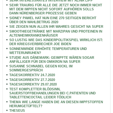
SEHR INTERESSANTES INTERVIEW MIT ALINA LIPP
SEHR TRAURIG FÜR ALLE DIE JETZT NOCH IMMER NICHT
MIT DEM IMPFEN NICHT SOFORT AUFHÖREN SOLLS
DANN NÜRENBERGER PROZESSE GEBEN
SIDNEY PAWEL HAT NUN EINE 270 SEITIGEN BERICHT
ÜBER DEN WAHLBETRUG 2020
SIE ZEIGEN NUN ALLEN IHR WAHRES GESICHT NA SUPER
SMOOTHIEGETRÄNKE MIT MARZIPAN UND PROTEINEN IN
ALTENHEIMKRANKENHÄUSER
SO LUSTIG WIE DAS KINDERPOLITIKSPIEL WIRKLICH IST:
DER KRIEGSVERBRECHER JOE BIDEN
SONNENWINDE ERHÖHTE TEMPERATUREN UND
WETTERUNRUHEN?
STUDIE AUS DÄNEMARK: GEIMPFTE WÄREN SOGAR
ANFÄLLIGER FÜR DEN OMIKRON NA SUPER
SUSANNE SCHNABEL GEGEN KICKL IM
SOMMERGESPRÄCH
TAGESKORREKTIV 24.7.2020
TAGESKORREKTIV 27.7.2020
TAGESKORREKTIV 29.07.2020
TEST KOMPLETTER BLÖDSINN,
SAUERSTOFFBEHANDLUNGEN BEI C.PATIENTEN UND
TABLETTENCOCTAIL LEIDER TÖDLICH
THEMA WIE LANGE HABEN DIE AN DIESEN IMPFSTOFFEN
HERUMGETÜFTELT?
THESEUS