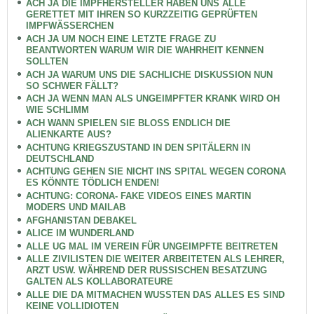
ACH JA DIE IMPFHERSTELLER HABEN UNS ALLE
GERETTET MIT IHREN SO KURZZEITIG GEPRÜFTEN
IMPFWÄSSERCHEN
ACH JA UM NOCH EINE LETZTE FRAGE ZU
BEANTWORTEN WARUM WIR DIE WAHRHEIT KENNEN
SOLLTEN
ACH JA WARUM UNS DIE SACHLICHE DISKUSSION NUN
SO SCHWER FÄLLT?
ACH JA WENN MAN ALS UNGEIMPFTER KRANK WIRD OH
WIE SCHLIMM
ACH WANN SPIELEN SIE BLOSS ENDLICH DIE
ALIENKARTE AUS?
ACHTUNG KRIEGSZUSTAND IN DEN SPITÄLERN IN
DEUTSCHLAND
ACHTUNG GEHEN SIE NICHT INS SPITAL WEGEN CORONA
ES KÖNNTE TÖDLICH ENDEN!
ACHTUNG: CORONA- FAKE VIDEOS EINES MARTIN
MODERS UND MAILAB
AFGHANISTAN DEBAKEL
ALICE IM WUNDERLAND
ALLE UG MAL IM VEREIN FÜR UNGEIMPFTE BEITRETEN
ALLE ZIVILISTEN DIE WEITER ARBEITETEN ALS LEHRER,
ARZT USW. WÄHREND DER RUSSISCHEN BESATZUNG
GALTEN ALS KOLLABORATEURE
ALLE DIE DA MITMACHEN WUSSTEN DAS ALLES ES SIND
KEINE VOLLIDIOTEN