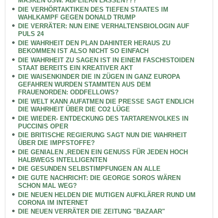
MASKEN USW. ABFEIERN LASSEN???
DIE VERHÖRTAKTIKEN DES TIEFEN STAATES IM
WAHLKAMPF GEGEN DONALD TRUMP
DIE VERRÄTER: NUN EINE VERHALTENSBIOLOGIN AUF
PULS 24
DIE WAHRHEIT DEN PLAN DAHINTER HERAUS ZU
BEKOMMEN IST ALSO NICHT SO EINFACH
DIE WAHRHEIT ZU SAGEN IST IN EINEM FASCHISTOIDEN
STAAT BEREITS EIN KREATIVER AKT
DIE WAISENKINDER DIE IN ZÜGEN IN GANZ EUROPA
GEFAHREN WURDEN STAMMTEN AUS DEM
FRAUENORDEN: ODDFELLOWS?
DIE WELT KANN AUFATMEN DIE PRESSE SAGT ENDLICH
DIE WAHRHEIT ÜBER DIE CO2 LÜGE
DIE WIEDER- ENTDECKUNG DES TARTARENVOLKES IN
PUCCINIS OPER
DIE BRITISCHE REGIERUNG SAGT NUN DIE WAHRHEIT
ÜBER DIE IMPFSTOFFE?
DIE GENIALEN ,REDEN EIN GENUSS FÜR JEDEN HOCH
HALBWEGS INTELLIGENTEN
DIE GESUNDEN SELBSTIMPFUNGEN AN ALLE
DIE GUTE NACHRICHT: DIE GEORGE SOROS WÄREN
SCHON MAL WEG?
DIE NEUEN HELDEN DIE MUTIGEN AUFKLÄRER RUND UM
CORONA IM INTERNET
DIE NEUEN VERRÄTER DIE ZEITUNG "BAZAAR"