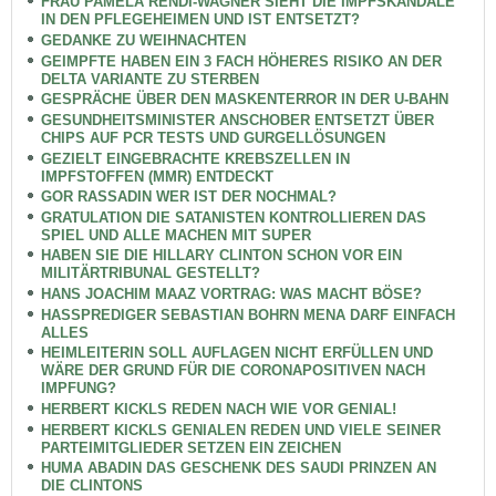
FRAU PAMELA RENDI-WAGNER SIEHT DIE IMPFSKANDALE
IN DEN PFLEGEHEIMEN UND IST ENTSETZT?
GEDANKE ZU WEIHNACHTEN
GEIMPFTE HABEN EIN 3 FACH HÖHERES RISIKO AN DER
DELTA VARIANTE ZU STERBEN
GESPRÄCHE ÜBER DEN MASKENTERROR IN DER U-BAHN
GESUNDHEITSMINISTER ANSCHOBER ENTSETZT ÜBER
CHIPS AUF PCR TESTS UND GURGELLÖSUNGEN
GEZIELT EINGEBRACHTE KREBSZELLEN IN
IMPFSTOFFEN (MMR) ENTDECKT
GOR RASSADIN WER IST DER NOCHMAL?
GRATULATION DIE SATANISTEN KONTROLLIEREN DAS
SPIEL UND ALLE MACHEN MIT SUPER
HABEN SIE DIE HILLARY CLINTON SCHON VOR EIN
MILITÄRTRIBUNAL GESTELLT?
HANS JOACHIM MAAZ VORTRAG: WAS MACHT BÖSE?
HASSPREDIGER SEBASTIAN BOHRN MENA DARF EINFACH
ALLES
HEIMLEITERIN SOLL AUFLAGEN NICHT ERFÜLLEN UND
WÄRE DER GRUND FÜR DIE CORONAPOSITIVEN NACH
IMPFUNG?
HERBERT KICKLS REDEN NACH WIE VOR GENIAL!
HERBERT KICKLS GENIALEN REDEN UND VIELE SEINER
PARTEIMITGLIEDER SETZEN EIN ZEICHEN
HUMA ABADIN DAS GESCHENK DES SAUDI PRINZEN AN
DIE CLINTONS