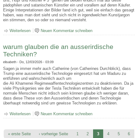
uns, Hopf und Kettner # 5" gehen die beiden endlich mal auf diese
pädophilen und satanischen Künstler ein und vorallem auf deren Käufer.
Einige Interpretationen der Bilder fand ich gut, weil sie einfach das gesagt
haben, was man dort sieht und sich nicht in irgendwelchen Kunstjargon
ein stimmen, den so oder so niemand versteht.
Weiterlesen
über Die Künstler welche die Wünsche der satanisch-
Neuen Kommentar schreiben
pädophilen Elite bedienen
warum glauben die an ausserirdische
Techniken?
elisabeth
- Do, 12/03/2026 - 03:09
Sagen ja immer mehr auch Catherine (von Catherines Durchblick), dass
Trump eine ausserirdische Technologie eingesetzt hat um Maduru zu
entführen und wahrscheinlich auch um
die Ali Khamenei Regimewaffentechnologiezentren zu deaktivieren. Da ja
viele Physikgenies wie der Tesla Techniken entwickelt haben die für
normale Menschen nicht irdisch sein können glaube ich weniger daran,
dass diese These von den Ausserirdischen und deren Technologie
überhaupt notwendig sind um gewisse Technologien zu erklären.
Weiterlesen
über warum glauben die an ausserirdische Techniken?
Neuen Kommentar schreiben
Seiten
« erste Seite
‹ vorherige Seite
1
2
3
4
5
6