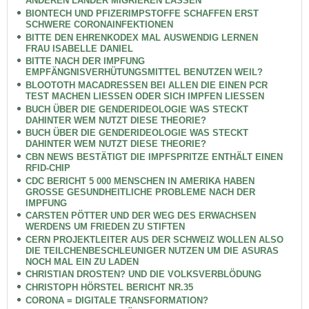
ANDEREN LÄNDER MIGRIEREN LASSEN
BIONTECH UND PFIZERIMPSTOFFE SCHAFFEN ERST
SCHWERE CORONAINFEKTIONEN
BITTE DEN EHRENKODEX MAL AUSWENDIG LERNEN
FRAU ISABELLE DANIEL
BITTE NACH DER IMPFUNG
EMPFÄNGNISVERHÜTUNGSMITTEL BENUTZEN WEIL?
BLOOTOTH MACADRESSEN BEI ALLEN DIE EINEN PCR
TEST MACHEN LIESSEN ODER SICH IMPFEN LIESSEN
BUCH ÜBER DIE GENDERIDEOLOGIE WAS STECKT
DAHINTER WEM NUTZT DIESE THEORIE?
BUCH ÜBER DIE GENDERIDEOLOGIE WAS STECKT
DAHINTER WEM NUTZT DIESE THEORIE?
CBN NEWS BESTÄTIGT DIE IMPFSPRITZE ENTHÄLT EINEN
RFID-CHIP
CDC BERICHT 5 000 MENSCHEN IN AMERIKA HABEN
GROSSE GESUNDHEITLICHE PROBLEME NACH DER
IMPFUNG
CARSTEN PÖTTER UND DER WEG DES ERWACHSEN
WERDENS UM FRIEDEN ZU STIFTEN
CERN PROJEKTLEITER AUS DER SCHWEIZ WOLLEN ALSO
DIE TEILCHENBESCHLEUNIGER NUTZEN UM DIE ASURAS
NOCH MAL EIN ZU LADEN
CHRISTIAN DROSTEN? UND DIE VOLKSVERBLÖDUNG
CHRISTOPH HÖRSTEL BERICHT NR.35
CORONA = DIGITALE TRANSFORMATION?