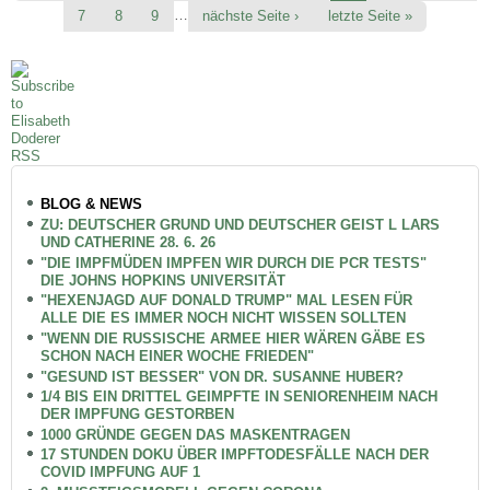
…
7
8
9
nächste Seite ›
letzte Seite »
BLOG & NEWS
ZU: DEUTSCHER GRUND UND DEUTSCHER GEIST L LARS
UND CATHERINE 28. 6. 26
"DIE IMPFMÜDEN IMPFEN WIR DURCH DIE PCR TESTS"
DIE JOHNS HOPKINS UNIVERSITÄT
"HEXENJAGD AUF DONALD TRUMP" MAL LESEN FÜR
ALLE DIE ES IMMER NOCH NICHT WISSEN SOLLTEN
"WENN DIE RUSSISCHE ARMEE HIER WÄREN GÄBE ES
SCHON NACH EINER WOCHE FRIEDEN"
"GESUND IST BESSER" VON DR. SUSANNE HUBER?
1/4 BIS EIN DRITTEL GEIMPFTE IN SENIORENHEIM NACH
DER IMPFUNG GESTORBEN
1000 GRÜNDE GEGEN DAS MASKENTRAGEN
17 STUNDEN DOKU ÜBER IMPFTODESFÄLLE NACH DER
COVID IMPFUNG AUF 1