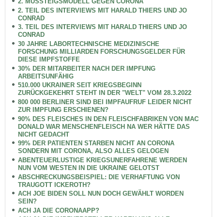
2. MUSSTEIGSMODELL GEGEN CORONA
2. TEIL DES INTERVIEWS MIT HARALD THIERS UND JO
CONRAD
3. TEIL DES INTERVIEWS MIT HARALD THIERS UND JO
CONRAD
30 JAHRE LABORTECHNISCHE MEDIZINISCHE
FORSCHUNG MILLIARDEN FORSCHUNGSGELDER FÜR
DIESE IMPFSTOFFE
30% DER MITARBEITER NACH DER IMPFUNG
ARBEITSUNFÄHIG
510.000 UKRAINER SEIT KRIEGSBEGINN
ZURÜCKGEKEHRT STEHT IN DER "WELT" VOM 28.3.2022
800 000 BERLINER SIND BEI IMPFAUFRUF LEIDER NICHT
ZUR IMPFUNG ERSCHIENEN?
90% DES FLEISCHES IN DEN FLEISCHFABRIKEN VON MAC
DONALD WAR MENSCHENFLEISCH NA WER HÄTTE DAS
NICHT GEDACHT
99% DER PATIENTEN STARBEN NICHT AN CORONA
SONDERN MIT CORONA, ALSO ALLES GELOGEN
ABENTEUERLUSTIGE KRIEGSUNERFAHRENE WERDEN
NUN VOM WESTEN IN DIE UKRAINE GELOTST
ABSCHRECKUNGSBEISPIEL: DIE VERHAFTUNG VON
TRAUGOTT ICKEROTH?
ACH JOE BIDEN SOLL NUN DOCH GEWÄHLT WORDEN
SEIN?
ACH JA DIE CORONAAPP?