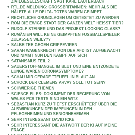
ZIVILGESELLSCHAFT SAGT KARL LAUTERBACH
RTL.DE MELDUNG: GROSSBRITANNIEN: MEHR ALS DIE
HÄLFTE ALLE DELTA- TOTEN WAREN GEIMPFT
RECHTLICHE GRUNDLAGEN UM GETESTET ZU WERDEN
ROM DIE EWIGE STADT DER GANZEN WELT HEISST TIER?
RUDOLF STEINER UND DAS PROJEKT LOOKING GLASS?
RUMÄNIEN WILL KEINE GEIMPFTEN FUSSBALLSPIELER
ZULASSEN WEIL???
SALBEITEE GEGEN GRIPPEVIREN
SARAH WAGENKNECHT VON DER AFD IST AUFGEWACHT
UND NIMMT NUN DEN KAMPF AUF SICH
SATANISMUS TEIL 2
SAUERSTOFFMANGEL IM BLUT UND EINE ENTZÜNDETE
LUNGE WÄREN CORONASYMPTOME?
SCHAU MIR GERADE "TEUFEL IN BLAU" AN
SCHOCK DER CLEMENS ARVAY SOLL TOT SEIN?
SCHWIERIGE THEMEN
SCIENCE FILES: DOKUMENT DER REGIERUNG VON
WALES PCR TESTS SIND EIN WITZ
SEBASTIAN KURZ ZU TIEFST ERSCHÜTTERT ÜBER DIE
AUSWIRKUNGEN DER IMPFUNGEN IN DEN
PFLEGEHEIMEN UND SENIORNEHEIMEN
SEHR INTERESSANT DAVID ICKE
SEHR INTERESSANT DIE ANTWORT DER KI AUF MEINE
FRAGE