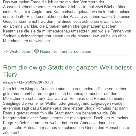
Das war meine Frage die ich gerne mal den Vertretern der
Ausserirdischenthesen stellen würde? Ich hatte mal zwei Bücher über
diese Paläste in Angkor und Kambodscha gekauft wo viele Fotographien
und bildhafte Rückkonstruktionen der Paläste zu sehen waren. In keinem
Geschichtsunterricht wurden mal diese Konstruktionen erwähnt oder
erklärt eins war klar, die Erbauer hatten strenge mathematischen
Kenntnisse die sie da millimetergenau umsetzten und wo sie Tonnen von
Steinen aufeinandergetürmt haben um die Mauern usw. zu bauen ohne
Mörtelmassen dazwischen.
Weiterlesen
über wie konnten die Paläste in Kambodscha und Angkor
Neuen Kommentar schreiben
entstehen?
Rom die ewige Stadt der ganzen Welt heisst
Tier?
elisabeth
- Mo, 23/03/2026 - 03:33
Zum letzten Blog die Annunaki sind also von anderen Planeten hierher
gekommen und hätten da genetisch herumexperimentiert um den
Menschen zu schaffen? Das wäre an Romulus und Remus die beiden
Säuglinge die von einer Wolfsmutter gesäugt und aufgezogen wurden
erkennbar sagt dazu Carsten aus dem letzten Blog? Romulus hat dann
Remus getötet woraufhin die Stadt nach ihm benannt wurde. Die
Interpretation dieser Sage interessiert mich gerade. Doch um zu meiner
Frage zurück zu kommen: woher hatten die Annunaki dann das
genetische Material um da aus verschiedenen Genen den Menschen zu
züchten?