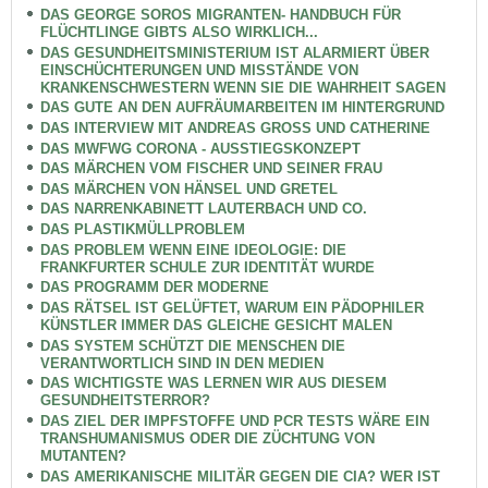
DAS GEORGE SOROS MIGRANTEN- HANDBUCH FÜR
FLÜCHTLINGE GIBTS ALSO WIRKLICH...
DAS GESUNDHEITSMINISTERIUM IST ALARMIERT ÜBER
EINSCHÜCHTERUNGEN UND MISSTÄNDE VON
KRANKENSCHWESTERN WENN SIE DIE WAHRHEIT SAGEN
DAS GUTE AN DEN AUFRÄUMARBEITEN IM HINTERGRUND
DAS INTERVIEW MIT ANDREAS GROSS UND CATHERINE
DAS MWFWG CORONA - AUSSTIEGSKONZEPT
DAS MÄRCHEN VOM FISCHER UND SEINER FRAU
DAS MÄRCHEN VON HÄNSEL UND GRETEL
DAS NARRENKABINETT LAUTERBACH UND CO.
DAS PLASTIKMÜLLPROBLEM
DAS PROBLEM WENN EINE IDEOLOGIE: DIE
FRANKFURTER SCHULE ZUR IDENTITÄT WURDE
DAS PROGRAMM DER MODERNE
DAS RÄTSEL IST GELÜFTET, WARUM EIN PÄDOPHILER
KÜNSTLER IMMER DAS GLEICHE GESICHT MALEN
DAS SYSTEM SCHÜTZT DIE MENSCHEN DIE
VERANTWORTLICH SIND IN DEN MEDIEN
DAS WICHTIGSTE WAS LERNEN WIR AUS DIESEM
GESUNDHEITSTERROR?
DAS ZIEL DER IMPFSTOFFE UND PCR TESTS WÄRE EIN
TRANSHUMANISMUS ODER DIE ZÜCHTUNG VON
MUTANTEN?
DAS AMERIKANISCHE MILITÄR GEGEN DIE CIA? WER IST