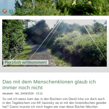
Direkt zum Inhalt
Skip to search
Login links
Login
Register
ELISABETH DODERER
Herzlich willkommen!
Das mit dem Menschenklonen glaub ich
immer noch nicht
elisabeth
- Mo, 20/04/2026 - 23:12
So viel ich weiss kam das in den Büchern von David Icke vor doch auch
in den Tagebüchern von Alf Jasinsky wo er mit den Innerirdischen geredet
hat? Zuerst musste ich mich fragen wie man diese Bücher fälschen